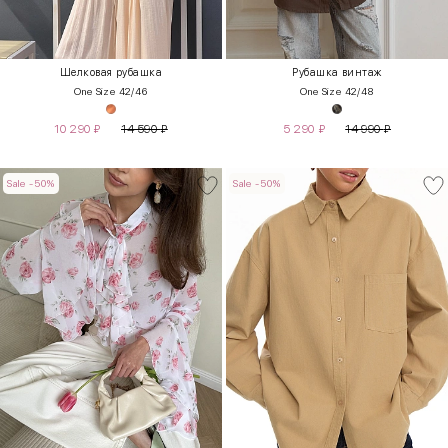
Шелковая рубашка
Рубашка винтаж
One Size 42/46
One Size 42/48
10 290
₽
14 590
₽
5 290
₽
14 990
₽
Sale -50%
Sale -50%