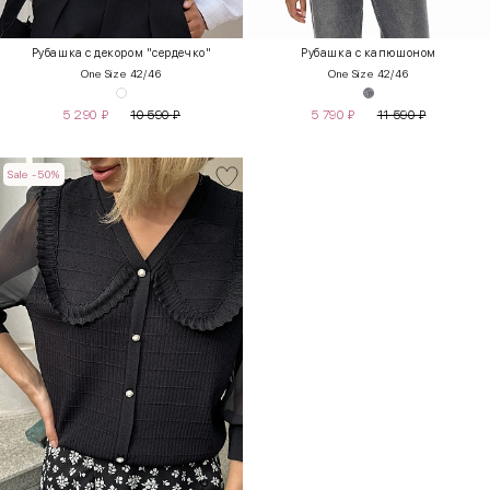
Рубашка с декором "сердечко"
Рубашка с капюшоном
One Size 42/46
One Size 42/46
5 290
₽
10 590
₽
5 790
₽
11 590
₽
Sale -50%