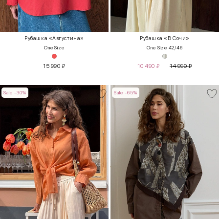
Рубашка «Августина»
Рубашка «В Сочи»
One Size
One Size 42/46
15 990
₽
10 490
₽
14 990
₽
Sale -30%
Sale -65%