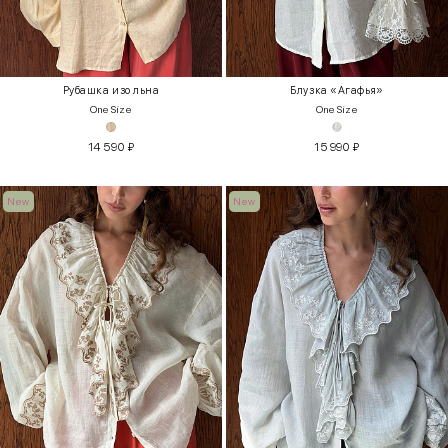
Рубашка изо льна
Блузка «Агафья»
One Size
One Size
14 590
₽
15 990
₽
New
New