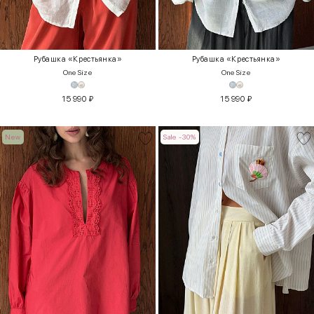
Рубашка «Крестьянка»
Рубашка «Крестьянка»
One Size
One Size
15 990
₽
15 990
₽
New
Sale -30%