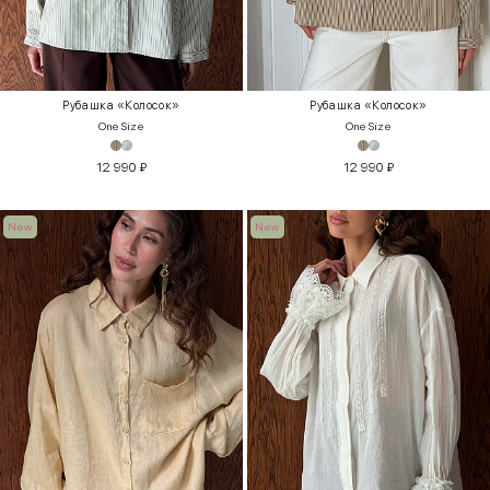
Рубашка «Колосок»
Рубашка «Колосок»
One Size
One Size
12 990
₽
12 990
₽
New
New