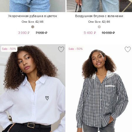
Укороченная рубашка в цветок
Воздушная блузка с воланами
One Size 42/46
One Size 42/46
3 990
₽
7 990
₽
5 490
₽
10 990
₽
Sale -50%
Sale -50%