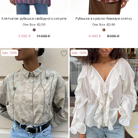
Клетчатая рубашка свободного силуэта
Рубашка в красно-бежевую клетку
One Size 42/50
One Size 42/46
3 590
₽
11 990
₽
4 490
₽
8 990
₽
Sale -50%
Sale -50%