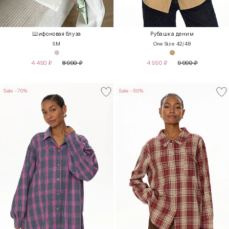
Шифоновая блуза
Рубашка деним
S
M
One Size 42/48
4 490
₽
8 990
₽
4 990
₽
9 990
₽
Sale -70%
Sale -50%