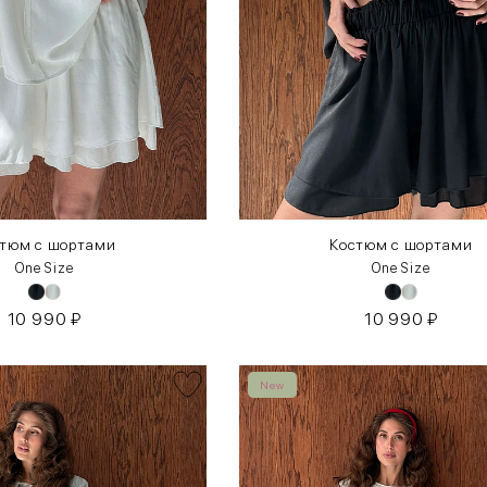
тюм с шортами
Костюм с шортами
One Size
One Size
10 990
₽
10 990
₽
New