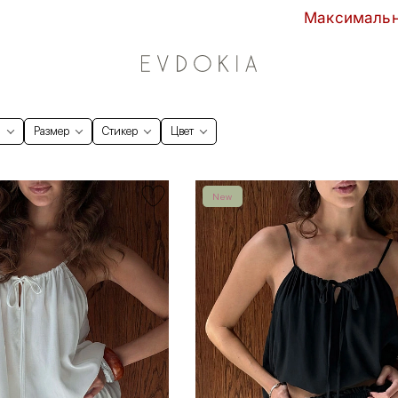
Максимальные скидки сезона в EVDOKIA!
и
Размер
Стикер
Цвет
New