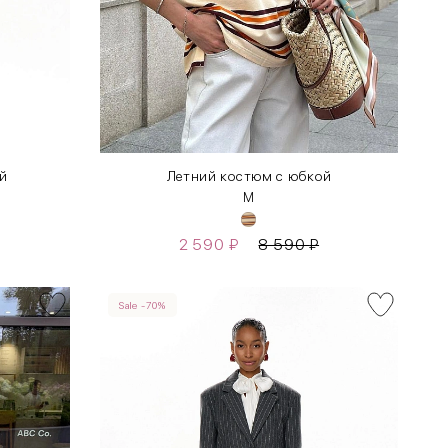
й
Летний костюм с юбкой
M
2 590
₽
8 590
₽
Sale -70%