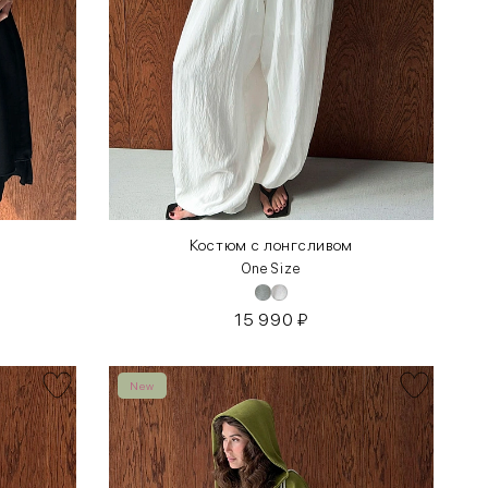
Костюм с лонгсливом
One Size
15 990
₽
New