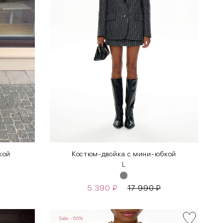
кой
Костюм-двойка с мини-юбкой
L
5 390
₽
17 990
₽
Sale -50%