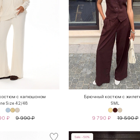
 костюм с капюшоном
Брючный костюм с жилет
ne Size 42/48
S
M
L
990
₽
9 990
₽
9 790
₽
19 590
₽
Sale -50%