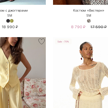
юм с джоггерами
Костюм «Вестерн»
S
М
S
M
18 990
₽
8 790
₽
17 590
₽
Sale -70%