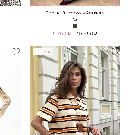
Брючный костюм «Азалия»
XS
9 790
₽
19 590
₽
Sale -70%