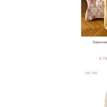
Брючный
9 7
Sale -50%