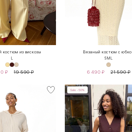
 костюм из вискозы
Вязаный костюм с юбко
L
S
M
L
90
₽
19 590
₽
6 490
₽
21 590
₽
Sale -50%