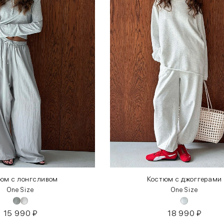
юм с лонгсливом
Костюм с джоггерами
One Size
One Size
15 990
₽
18 990
₽