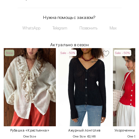
Нужна помощь с заказом?
WhatsApp
Telegram
Позвонить
Max
Актуально в сезон
New
Sale -50%
Sale -50%
Рубашка «Крестьянка»
Ажурный лонгслив
Укороченный т
One Size
One Size 42/46
One Siz