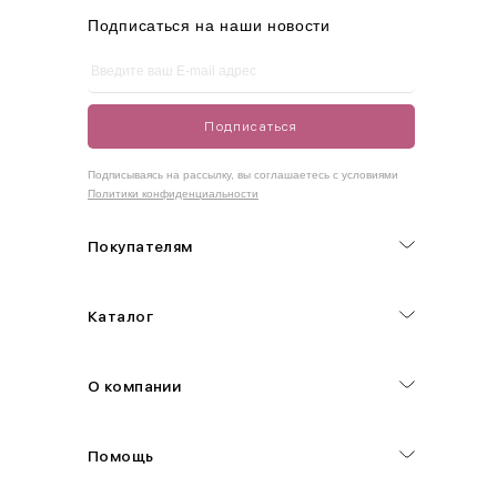
XL
48-50
100-109
80-85
105-109
Подписаться на наши новости
One
42-50
Size
Подписаться
Как правильно себя обмерить
Подписываясь на рассылку, вы соглашаетесь с условиями
Политики конфиденциальности
Обхват груди (С)
Измеряется по самым выступающим точкам.
Покупателям
Обхват талии (А)
Каталог
Естественная линия талии измеряется в самом узком месте.
Обхват бедер (F)
О компании
Измеряется горизонтально полу по наиболее выступающим
точкам ягодиц.
Помощь
Длина рукавов (B)