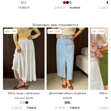
15 990
₽
2 690
₽
5 290
₽
2 290
₽
Возможно, вам понравится
Sale -70%
Sale -50%
Sale -50%
Юбка-миди с воланами
Джинсовая юбка с разрезом
Юбка «П
One Size 42/48
40
42
48
XS
S
2 390
₽
7 990
₽
3 790
₽
7 590
₽
4 490
₽