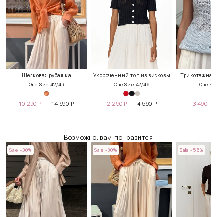
Шелковая рубашка
Укороченный топ из вискозы
Трикотажная
One Size 42/46
One Size 42/46
One Siz
10 290
₽
14 590
₽
2 290
₽
4 590
₽
3 490
₽
Возможно, вам понравится
Sale -30%
Sale -30%
Sale -55%