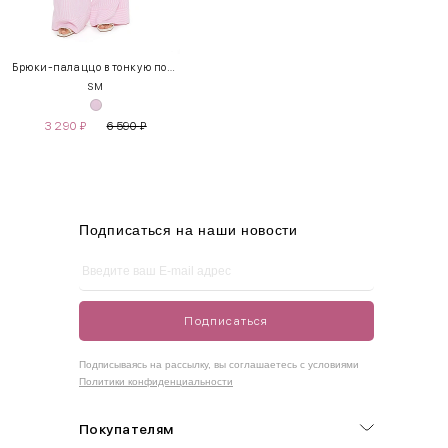
INT
RUS
Грудь
Талия
Бедра
XS
40-42
80-85
60-65
85-90
Брюки-палаццо в тонкую полоску
S
M
S
42-44
85-90
65-70
90-95
3 290
₽
6 590
₽
M
44-46
90-95
70-75
95-100
L
46-48
95-100
75-80
100-105
XL
48-50
100-109
80-85
105-109
Подписаться на наши новости
One
42-50
Size
Подписаться
Как правильно себя обмерить
Подписываясь на рассылку, вы соглашаетесь с условиями
Политики конфиденциальности
Обхват груди (С)
Измеряется по самым выступающим точкам.
Покупателям