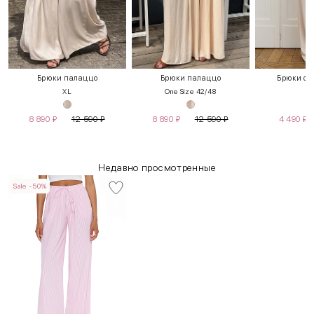
Брюки палаццо
Брюки палаццо
Брюки с 
XL
One Size 42/48
S
8 890
₽
12 590
₽
8 890
₽
12 590
₽
4 490
₽
Недавно просмотренные
Sale -50%