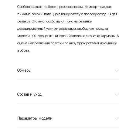
Свободные летние брюки розового цвета. Комфортные, как
пижама, брюки-палаццо в тонкую белую полоску созданы для
релакса. Этому способствуют пояс на резинке,
декорированный узкими завязками, свободная посадка
модели, 100-процентный мягкий хлопок и скрытые карманы. А
смена направления полоски по низу брюк добавит изюминку
в образ.
Обмеры
Состав и уход
Параметры модели