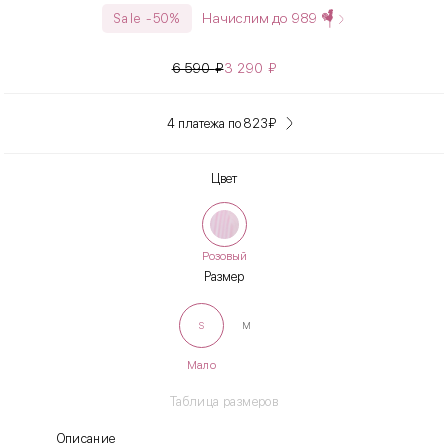
Начислим до
989
Sale -50%
6 590
₽
3 290
₽
4 платежа по 823
₽
Цвет
Розовый
Размер
S
M
Мало
Таблица размеров
Описание