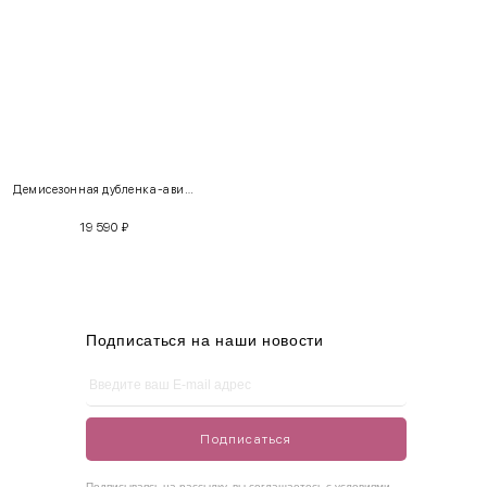
INT
RUS
Грудь
Талия
Бедра
XS
40-42
80-85
60-65
85-90
Демисезонная дубленка-авиатор свободной посадки цвета «графит»
S
42-44
85-90
65-70
90-95
19 590
₽
M
44-46
90-95
70-75
95-100
L
46-48
95-100
75-80
100-105
XL
48-50
100-109
80-85
105-109
Подписаться на наши новости
One
42-50
Size
Подписаться
Как правильно себя обмерить
Подписываясь на рассылку, вы соглашаетесь с условиями