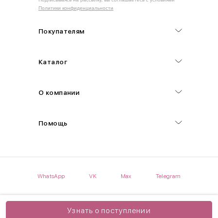
Политики конфиденциальности
Обхват груди (С)
Измеряется по самым выступающим точкам.
Покупателям
Обхват талии (А)
Каталог
Естественная линия талии измеряется в самом узком месте.
Обхват бедер (F)
О компании
Измеряется горизонтально полу по наиболее выступающим
точкам ягодиц.
Помощь
Длина рукавов (B)
Измеряется сантиметровой лентой от шва соединения с
проймой до нижнего края рукава.
WhatsApp
VK
Max
Telegram
Длина брючина (D)
Мерка снимается по боковому шву от верхнего края пояса до
нижнего края брюк.
Узнать о поступлении