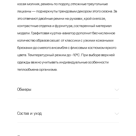
косая молния, ремень по подолу, отложные треугольные
лацканы — подчеркнуты трендовым декором этого сезона. За
это отвечают двойные ремни на рукавах, крой oversize,
контрастные отделка и фурнитура, состаренный материал
модели. Графитовая куртка-авиатор дополнит бесчисленное
количество образов casual: от классики с узкими кожаными
брюками до смелого ансамбля с флисовым костюмом яркого
цвета. Температурный режим до -10°С. При выборе верхней
одежды важно учитывать индивидуальные особенности
теплообмена организма.
Обмеры
Состав и уход