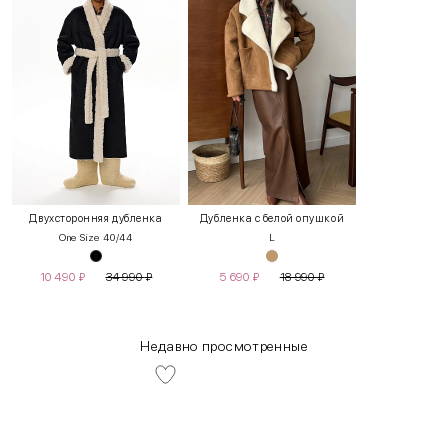
Двухсторонняя дубленка
Дубленка с белой опушкой
One Size 40/44
L
10 490
₽
34 990
₽
5 690
₽
18 990
₽
Недавно просмотренные