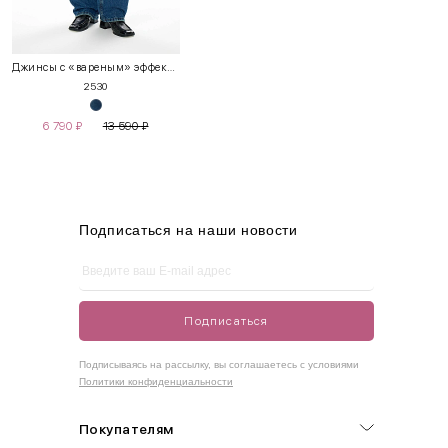
INT
RUS
Грудь
Талия
Бедра
XS
40-42
80-85
60-65
85-90
Джинсы с «вареным» эффектом
25
30
S
42-44
85-90
65-70
90-95
6 790
₽
13 590
₽
M
44-46
90-95
70-75
95-100
L
46-48
95-100
75-80
100-105
XL
48-50
100-109
80-85
105-109
Подписаться на наши новости
One
42-50
Size
Подписаться
Как правильно себя обмерить
Подписываясь на рассылку, вы соглашаетесь с условиями
Политики конфиденциальности
Обхват груди (С)
Измеряется по самым выступающим точкам.
Покупателям