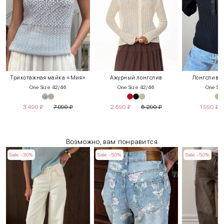
Трикотажная майка «Мия»
Ажурный лонгслив
Лонгслив н
One Size 42/46
One Size 42/46
One Siz
3 490
₽
7 990
₽
2 690
₽
5 290
₽
1 990
₽
Возможно, вам понравится
Sale -30%
Sale -50%
Sale -50%