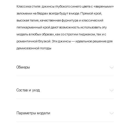
Классика стиля: джинсы глубокого синего цвета с «вареными»
заломами на бёдрах всегда будут в моде. Прямой крой,
высокая талия, качественная фурнитура и классический
пятикарманный крой дают возможность использовать эту
модель в любых образах, как со строгим пиджаком, так и с
романтичной блузкой. Эти джинсы — идеальное решение для
демисезонной погоды
Обмеры
Состав и уход
Параметры модели