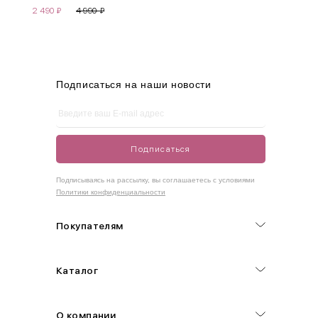
2 490
₽
4 990
₽
M
44-46
90-95
70-75
95-100
L
46-48
95-100
75-80
100-105
XL
48-50
100-109
80-85
105-109
Подписаться на наши новости
One
42-50
Size
Подписаться
Как правильно себя обмерить
Подписываясь на рассылку, вы соглашаетесь с условиями
Политики конфиденциальности
Обхват груди (С)
Измеряется по самым выступающим точкам.
Покупателям
Обхват талии (А)
Каталог
Естественная линия талии измеряется в самом узком месте.
Обхват бедер (F)
О компании