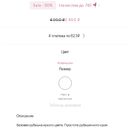
Начислим до
749
Sale -50%
4 990
₽
2 490
₽
4 платежа по 623
₽
Цвет
Апельсин
Размер
Нет в
наличии
Таблица размеров
Описание
Базовая рубашка яркого цвета. Простота рубашечного кроя: