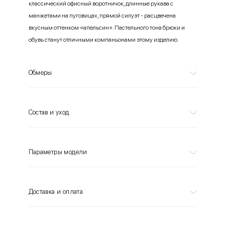
классический офисный воротничок, длинные рукава с
манжетами на пуговицах, прямой силуэт - расцвечена
вкусным оттенком «апельсин». Пастельного тона брюки и
обувь станут отличными компаньонами этому изделию.
Обмеры
Состав и уход
Параметры модели
Доставка и оплата