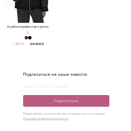
INT
RUS
Грудь
Талия
Бедра
XS
40-42
80-85
60-65
85-90
Комбинированная куртка
L
S
42-44
85-90
65-70
90-95
7 490
₽
24 990
₽
M
44-46
90-95
70-75
95-100
L
46-48
95-100
75-80
100-105
XL
48-50
100-109
80-85
105-109
Подписаться на наши новости
One
42-50
Size
Подписаться
Как правильно себя обмерить
Подписываясь на рассылку, вы соглашаетесь с условиями
Политики конфиденциальности
Обхват груди (С)