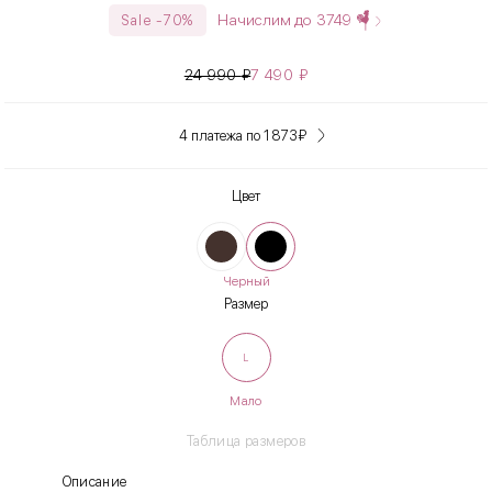
Начислим до
3749
Sale -70%
24 990
₽
7 490
₽
4 платежа по 1 873
₽
Цвет
Черный
Размер
L
Мало
Таблица размеров
Описание