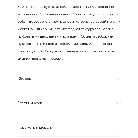
Зимне-осенняя куртка из комбинированных материалов с
капюшоном. Короткая модель свободного силуэта вызывает к
себе интерес сочетанием цветов и материалов: серый меланж
и аскетичный черный, а также гладкая фактура плащёвки с
грубоватыми шерстяными вставками. Обшлага свободных
рукавов перекликаются с объёмным тёплым капюшоном и
низом изделия. Эта куртка — отличный casual-вариант для
зимних прогулок и поездок
Обмеры
Состав и уход
Параметры модели