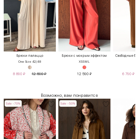
Брюки палаццо
Брюки с мокрым эффектом
Свободные бр
One Size 42/48
XS
S
M
L
S
8 890
₽
12 590
₽
12 590
₽
6 790
₽
Возможно, вам понравится
Sale -70%
Sale -50%