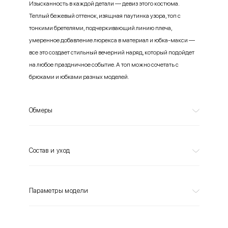
Изысканность в каждой детали — девиз этого костюма.
Теплый бежевый оттенок, изящная паутинка узора, топ с
тонкими бретелями, подчеркивающий линию плеча,
умеренное добавление люрекса в материал и юбка-макси —
все это создает стильный вечерний наряд, который подойдет
на любое праздничное событие. А топ можно сочетать с
брюками и юбками разных моделей.
Обмеры
Состав и уход
Параметры модели