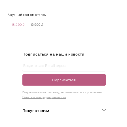
XS
40-42
80-85
60-65
85-90
Ажурный костюм с топом
S
42-44
85-90
65-70
90-95
13 290
₽
16 590
₽
M
44-46
90-95
70-75
95-100
L
46-48
95-100
75-80
100-105
XL
48-50
100-109
80-85
105-109
Подписаться на наши новости
One
42-50
Size
Подписаться
Как правильно себя обмерить
Подписываясь на рассылку, вы соглашаетесь с условиями
Политики конфиденциальности
Обхват груди (С)
Измеряется по самым выступающим точкам.
Покупателям
Обхват талии (А)