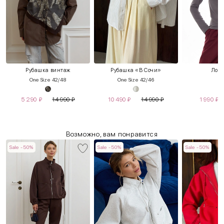
Рубашка винтаж
Рубашка «В Сочи»
Лонг
One Size 42/48
One Size 42/46
X
5 290
₽
14 990
₽
10 490
₽
14 990
₽
1 990
₽
Возможно, вам понравится
Sale -50%
Sale -50%
Sale -50%