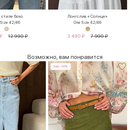
в стиле бохо
Лонгслив «Солнце»
 Size 42/46
One Size 42/46
₽
12 990
₽
3 490
₽
7 990
₽
Возможно, вам понравится
Sale -50%