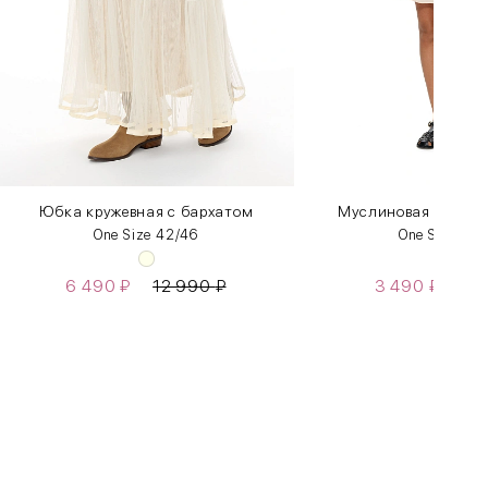
Юбка кружевная с бархатом
Муслиновая юбка с
One Size 42/46
One Size 42
6 490
₽
12 990
₽
3 490
₽
6 