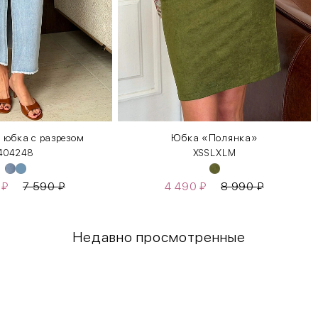
 юбка с разрезом
Юбка «Полянка»
40
42
48
XS
S
L
XL
М
0
₽
7 590
₽
4 490
₽
8 990
₽
Недавно просмотренные