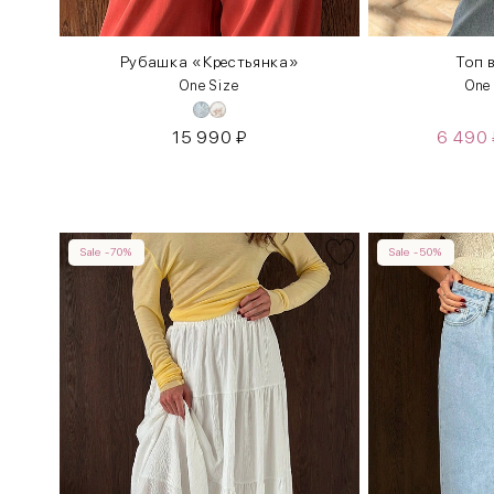
Рубашка «Крестьянка»
Топ 
One Size
One
15 990
₽
6 490
Sale -70%
Sale -50%