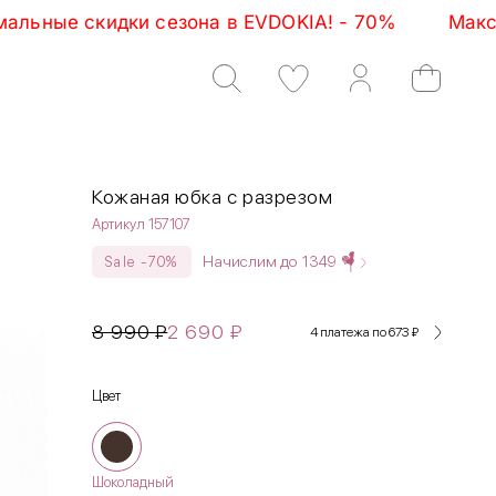
в EVDOKIA! - 70%         Максимальные скидки сезо
Кожаная юбка с разрезом
Артикул 157107
Начислим до
1349
Sale -70%
8 990
₽
2 690
₽
4 платежа по 673
₽
Цвет
Шоколадный