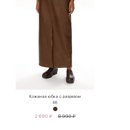
INT
RUS
XS
40-42
S
42-44
M
44-46
L
46-48
XL
48-50
One
42-50
Size
Кожаная юбка с разрезом
48
Как правильно себя обмерить
2 690
₽
8 990
₽
Обхват груди (С)
Измеряется по самым выступающим точкам.