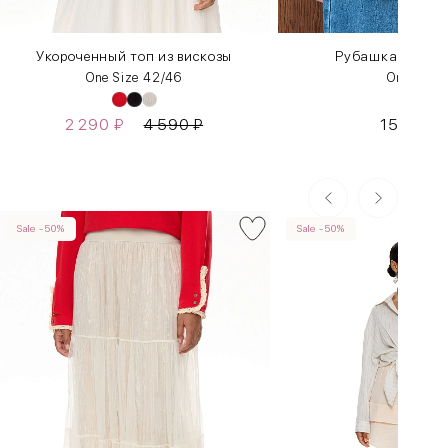
Укороченный топ из вискозы
Рубашка «Авгу
One Size 42/46
One Size
2 290
₽
4 590
₽
15 990
Sale -50%
Sale -50%