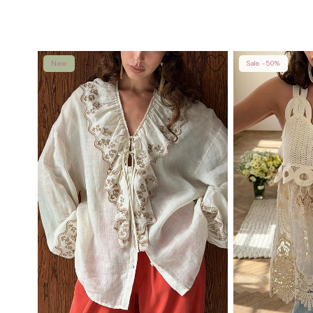
New
Sale -50%