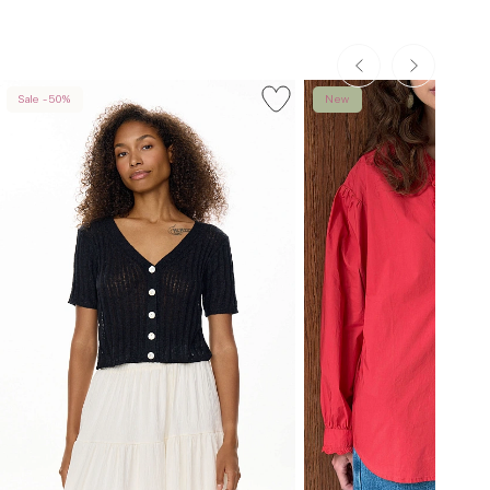
Sale -50%
New