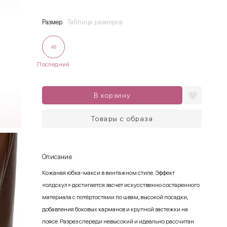
Размер
Таблица размеров
48
Последний
В корзину
Товары с образа
Описание
Кожаная юбка-макси в винтажном стиле. Эффект
«олдскул» достигается засчет искусственно состаренного
материала с потёртостями по швам, высокой посадки,
добавления боковых карманов и крупной застежки на
поясе. Разрез спереди невысокий и идеально рассчитан