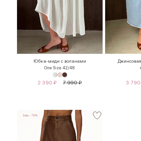
Юбка-миди с воланами
Джинсовая
One Size 42/48
2 390
₽
7 990
₽
3 79
Sale -70%