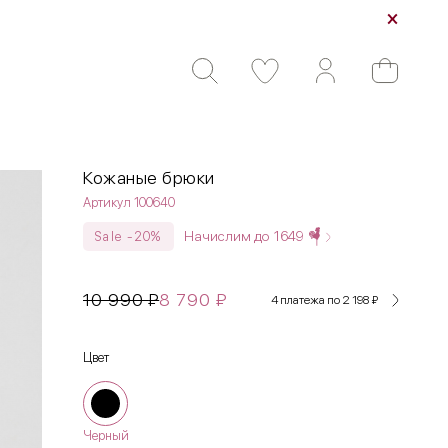
Кожаные брюки
Артикул 100640
Начислим до
1649
Sale -20%
10 990
₽
8 790
₽
4 платежа по 2 198
₽
Цвет
Черный