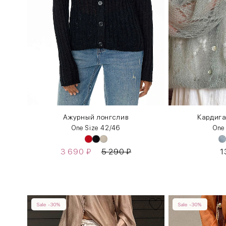
ера
Ажурный лонгслив
Кардиг
One Size 42/46
One
3 690
₽
5 290
₽
1
Sale -30%
Sale -30%