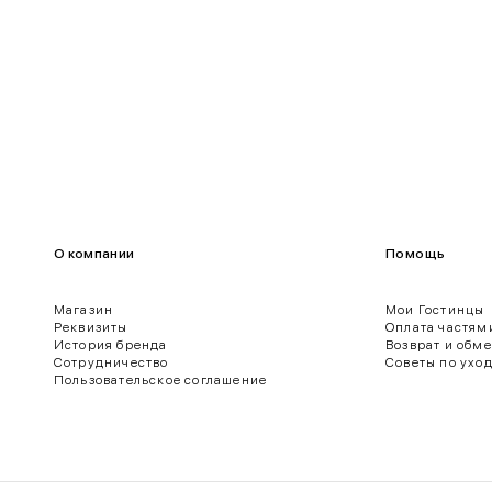
О компании
Помощь
Магазин
Мои Гостинцы
Реквизиты
Оплата частям
История бренда
Возврат и обм
ягодиц.
Сотрудничество
Советы по ухо
Пользовательское соглашение
 нижнего края рукава.