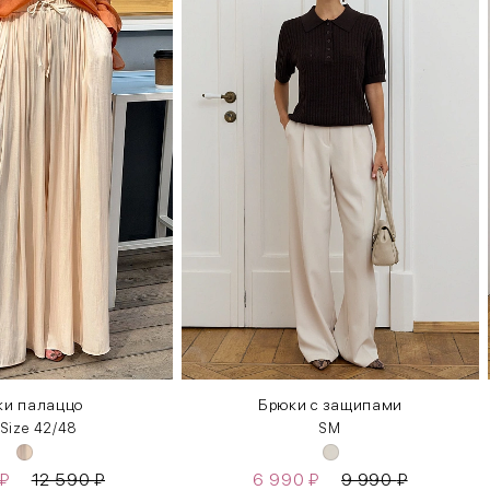
ки палаццо
Брюки с защипами
 Size 42/48
S
M
₽
12 590
₽
6 990
₽
9 990
₽