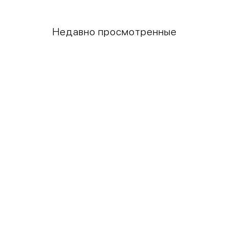
Недавно просмотренные
Грудь
Талия
80-85
60-65
85-90
65-70
90-95
70-75
95-100
75-80
100-109
80-85