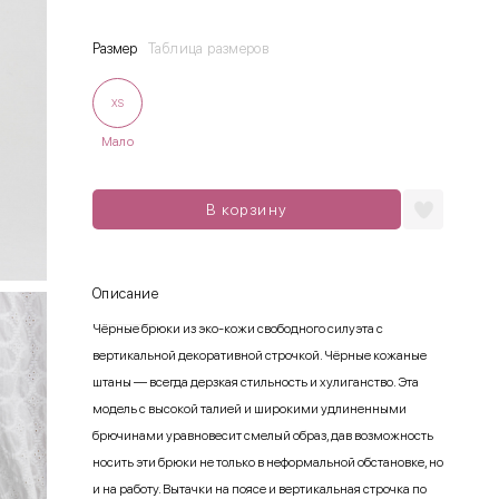
Размер
Таблица размеров
XS
Мало
В корзину
Описание
Чёрные брюки из эко-кожи свободного силуэта с
вертикальной декоративной строчкой. Чёрные кожаные
штаны — всегда дерзкая стильность и хулиганство. Эта
модель с высокой талией и широкими удлиненными
брючинами уравновесит смелый образ, дав возможность
носить эти брюки не только в неформальной обстановке, но
и на работу. Вытачки на поясе и вертикальная строчка по