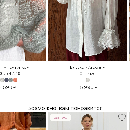
ан «Паутинка»
Блузка «Агафья»
 Size 42/46
One Size
3 590
₽
15 990
₽
Возможно, вам понравится
Sale -30%