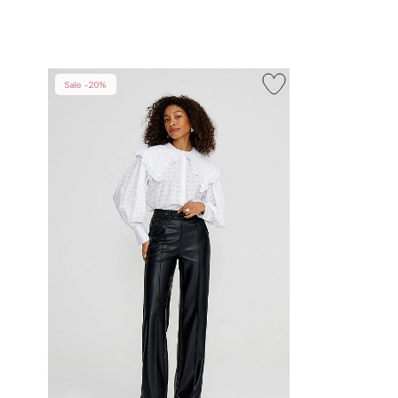
Sale -20%
INT
RUS
XS
40-42
S
42-44
M
44-46
L
46-48
XL
48-50