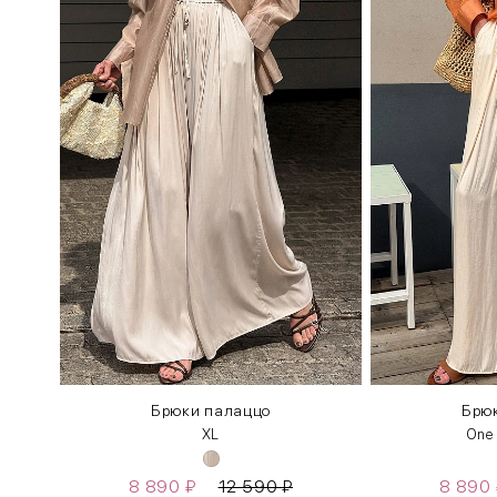
Брюки палаццо
Брю
XL
One
8 890
₽
12 590
₽
8 890