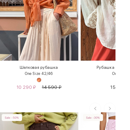
Шелковая рубашка
Рубашка «Крест
One Size 42/46
One Size
10 290
₽
14 590
₽
15 990
Sale -50%
Sale -30%