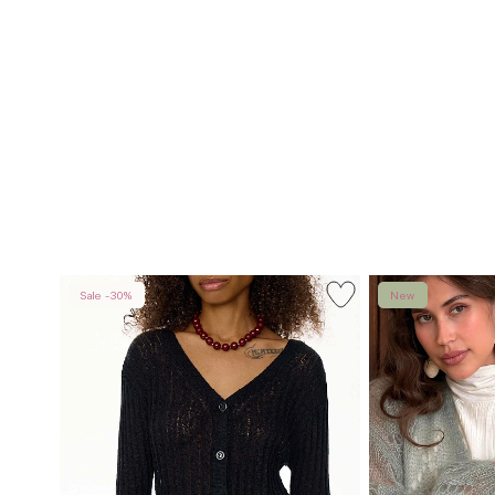
Sale -30%
New