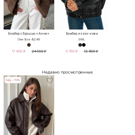
Бомбер с брошью «Анна»
Бомбер из эко-кожи
One Size 42/46
S
M
L
17 490
₽
24 990
₽
3 790
₽
12 590
₽
Недавно просмотренные
Sale -70%