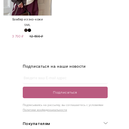
INT
RUS
Грудь
Талия
Бедра
XS
40-42
80-85
60-65
85-90
Бомбер из эко-кожи
S
M
L
S
42-44
85-90
65-70
90-95
3 790
₽
12 590
₽
M
44-46
90-95
70-75
95-100
L
46-48
95-100
75-80
100-105
XL
48-50
100-109
80-85
105-109
Подписаться на наши новости
One
42-50
Size
Подписаться
Как правильно себя обмерить
Подписываясь на рассылку, вы соглашаетесь с условиями
Политики конфиденциальности
Обхват груди (С)
Измеряется по самым выступающим точкам.
Покупателям