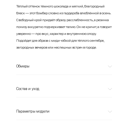
Тёплый оттенок тёмного шоколада и мягкий, благородный
блеск — этот бомбер словно из гардероба влюблённой в осень.
Свободный крой придаёт образу расслабленность, а резинка
понизу аккуратно подчеркивает талию. Он не кричит, а говорит
уверенно — про вкус, характер и внутреннюю опору.
Подойдет для образа с миди-юбкой для тёплого сентября,
загородных вечеров или неспешных встреч в городе.
Обмеры
Состав и уход
Параметры модели