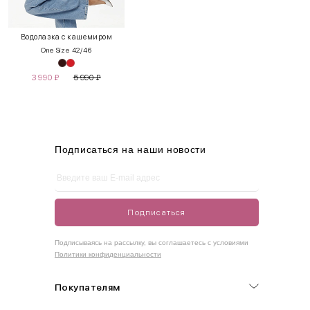
XS
40-42
80-85
60-65
85-90
Водолазка с кашемиром
One Size 42/46
S
42-44
85-90
65-70
90-95
3 990
₽
5 990
₽
M
44-46
90-95
70-75
95-100
L
46-48
95-100
75-80
100-105
XL
48-50
100-109
80-85
105-109
Подписаться на наши новости
One
42-50
Size
Подписаться
Как правильно себя обмерить
Подписываясь на рассылку, вы соглашаетесь с условиями
Политики конфиденциальности
Обхват груди (С)
Измеряется по самым выступающим точкам.
Покупателям