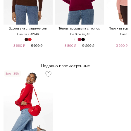
Водолазка с кашемиром
Тёплая водолазка с горлом
Плотная водол
One Size 42/46
One Size 42/46
One Siz
3 990
₽
5 990
₽
3 890
₽
5 290
₽
3 990
₽
Недавно просмотренные
Sale -35%
INT
RUS
Грудь
Талия
Бедра