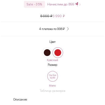
Начислим до
899
Sale -35%
5 990
₽
3 990
₽
4 платежа по 998
₽
Цвет
Красный
Размер
One Size
42/46
Мало
Таблица размеров
Описание