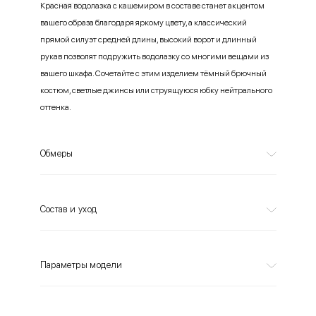
Красная водолазка с кашемиром в составе станет акцентом
вашего образа благодаря яркому цвету, а классический
прямой силуэт средней длины, высокий ворот и длинный
рукав позволят подружить водолазку со многими вещами из
вашего шкафа. Сочетайте с этим изделием тёмный брючный
костюм, светлые джинсы или струящуюся юбку нейтрального
оттенка.
Обмеры
Состав и уход
Параметры модели