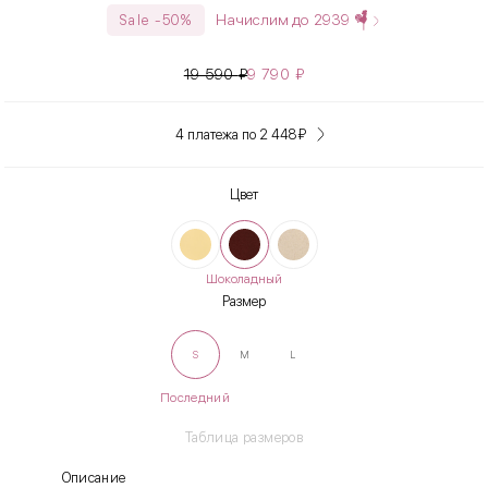
Начислим до
2939
Sale -50%
19 590
₽
9 790
₽
4 платежа по 2 448
₽
Цвет
Шоколадный
Размер
S
M
L
Последний
Таблица размеров
Описание