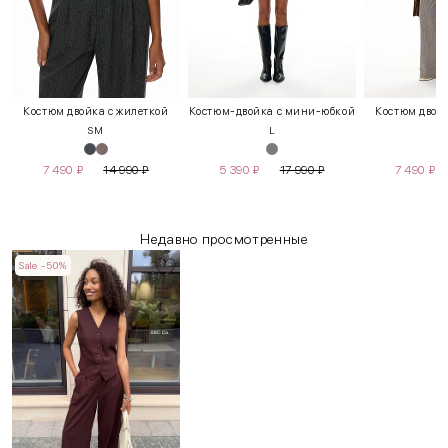
Костюм двойка с жилеткой
Костюм-двойка с мини-юбкой
Костюм двойк
S
M
L
7 490
₽
14 990
₽
5 390
₽
17 990
₽
7 490
₽
Недавно просмотренные
Sale -50%