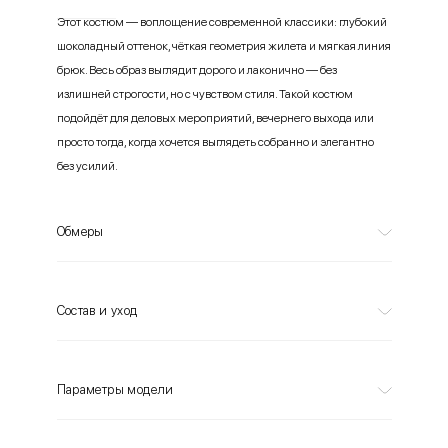
Этот костюм — воплощение современной классики: глубокий
шоколадный оттенок, чёткая геометрия жилета и мягкая линия
брюк. Весь образ выглядит дорого и лаконично — без
излишней строгости, но с чувством стиля. Такой костюм
подойдёт для деловых мероприятий, вечернего выхода или
просто тогда, когда хочется выглядеть собранно и элегантно
без усилий.
Обмеры
Состав и уход
Параметры модели