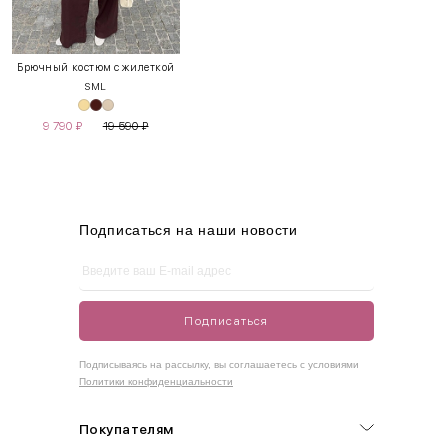
INT
RUS
Грудь
Талия
Бедра
XS
40-42
80-85
60-65
85-90
Брючный костюм с жилеткой
S
M
L
S
42-44
85-90
65-70
90-95
9 790
₽
19 590
₽
M
44-46
90-95
70-75
95-100
L
46-48
95-100
75-80
100-105
XL
48-50
100-109
80-85
105-109
Подписаться на наши новости
One
42-50
Size
Подписаться
Как правильно себя обмерить
Подписываясь на рассылку, вы соглашаетесь с условиями
Политики конфиденциальности
Обхват груди (С)
Измеряется по самым выступающим точкам.
Покупателям