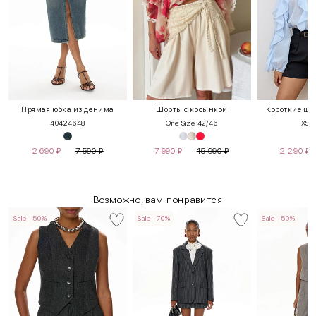
Прямая юбка из денима
Шорты с косынкой
Короткие шо
40
42
46
48
One Size 42/46
XS
2 690
₽
7 590
₽
7 990
₽
15 990
₽
2 290
₽
Возможно, вам понравится
Sale -50%
Sale -70%
Sale -50%