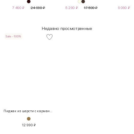
7 490
₽
24 990
₽
5 290
₽
17 590
₽
9 090
₽
Недавно просмотренные
Sale -100%
INT
RUS
Грудь
Талия
Бедра
XS
40-42
80-85
60-65
85-90
Пиджак из шерсти с карманами
S
42-44
85-90
65-70
90-95
12 990
₽
M
44-46
90-95
70-75
95-100