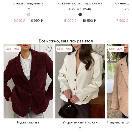
Брюки с защипами
Кожаная юбка с карманами
Синие дж
S
M
One Size 42/46
25
2
6 990
₽
9 990
₽
8 290
₽
16 590
₽
7 490
₽
Возможно, вам понравится
Sale -70%
Sale -70%
Sale -30%
Пиджак вельвет
Укороченный пиджак
L
M