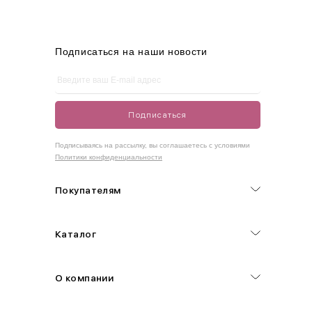
L
46-48
95-100
75-80
100-105
XL
48-50
100-109
80-85
105-109
Подписаться на наши новости
One
42-50
Size
Подписаться
Как правильно себя обмерить
Подписываясь на рассылку, вы соглашаетесь с условиями
Политики конфиденциальности
Обхват груди (С)
Измеряется по самым выступающим точкам.
Покупателям
Обхват талии (А)
Каталог
Естественная линия талии измеряется в самом узком месте.
Обхват бедер (F)
О компании
Измеряется горизонтально полу по наиболее выступающим
точкам ягодиц.