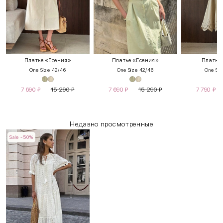
Платье «Есения»
Платье «Есения»
Платье
One Size 42/46
One Size 42/46
One Siz
7 690
₽
15 290
₽
7 690
₽
15 290
₽
7 790
₽
Недавно просмотренные
Sale -50%