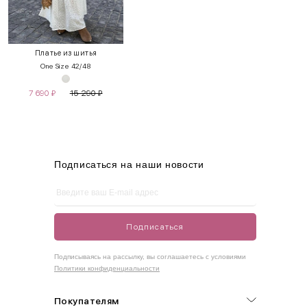
INT
RUS
Грудь
Талия
Бедра
XS
40-42
80-85
60-65
85-90
Платье из шитья
One Size 42/48
S
42-44
85-90
65-70
90-95
7 690
₽
15 290
₽
M
44-46
90-95
70-75
95-100
L
46-48
95-100
75-80
100-105
XL
48-50
100-109
80-85
105-109
Подписаться на наши новости
One
42-50
Size
Подписаться
Как правильно себя обмерить
Подписываясь на рассылку, вы соглашаетесь с условиями
Политики конфиденциальности
Обхват груди (С)
Измеряется по самым выступающим точкам.
Покупателям