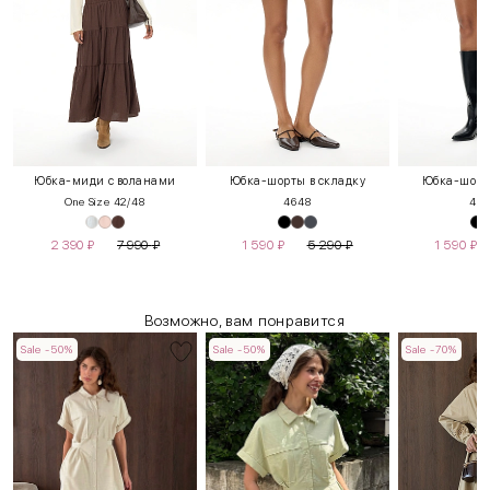
Юбка-миди с воланами
Юбка-шорты в складку
Юбка-шорты
One Size 42/48
46
48
40
4
2 390
₽
7 990
₽
1 590
₽
5 290
₽
1 590
₽
Возможно, вам понравится
Sale -50%
Sale -50%
Sale -70%