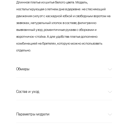
Длинное платье из шитья белого цвета. Модель,
ностальгирующая о летнем дне в деревне: не стесняющий
движения силуэт с каскадной юбкой и свободным воротом на
завязках, натуральный хлопок в составе, филигранно
вывязанный узор, романтичные рукава с оборками и
воротничок-стойка. А для удобства платье дополнено
комбинацией на бретелях, которую можно использовать
отдельно.
Обмеры
Состав и уход
Параметры модели