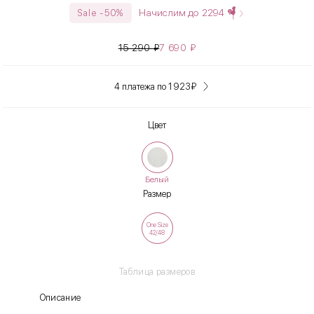
Начислим до
2294
Sale -50%
15 290
₽
7 690
₽
4 платежа по 1 923
₽
Цвет
Белый
Размер
One Size
42/48
Таблица размеров
Описание