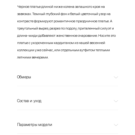
Черное платье длиной ниже колена запашного кроя на
завязках. Темный глубокий фон и белый цветочный узор на
контрасте формируют романтичное праздничное платье. А
треугольный вырез, разрез по подолу, приталенный силуэт и
длина-миди добавляют женственное очарование. Носите это
платье с укороченным кардиганом из нашей весенней
коллекции уже сейчас, или отдельным аутфитом теплыми
летними вечерами.
Обмеры
Состав и уход
Параметры модели