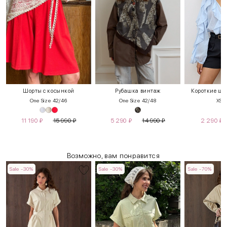
Шорты с косынкой
Рубашка винтаж
Короткие шо
One Size 42/46
One Size 42/48
XS
11 190
₽
15 990
₽
5 290
₽
14 990
₽
2 290
₽
Возможно, вам понравится
Sale -30%
Sale -30%
Sale -70%