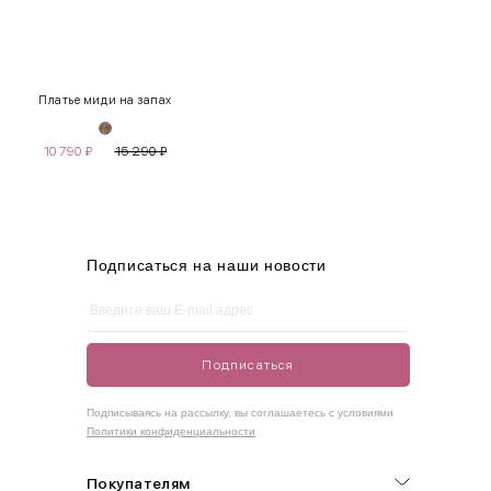
INT
RUS
Грудь
Талия
Бедра
XS
40-42
80-85
60-65
85-90
Платье миди на запах
S
42-44
85-90
65-70
90-95
10 790
₽
15 290
₽
M
44-46
90-95
70-75
95-100
L
46-48
95-100
75-80
100-105
XL
48-50
100-109
80-85
105-109
Подписаться на наши новости
One
42-50
Size
Подписаться
Как правильно себя обмерить
Подписываясь на рассылку, вы соглашаетесь с условиями
Политики конфиденциальности
Обхват груди (С)
Измеряется по самым выступающим точкам.
Покупателям