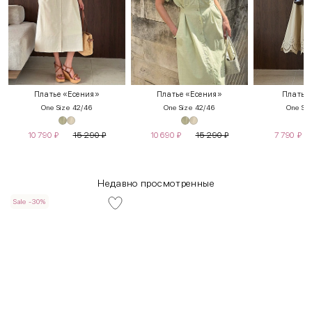
Платье «Есения»
Платье «Есения»
Платье
One Size 42/46
One Size 42/46
One Siz
10 790
₽
15 290
₽
10 690
₽
15 290
₽
7 790
₽
Недавно просмотренные
Sale -30%