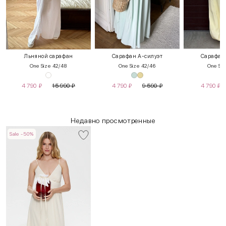
Льняной сарафан
Сарафан А-силуэт
Сарафан 
One Size 42/48
One Size 42/46
One Siz
4 790
₽
15 990
₽
4 790
₽
9 590
₽
4 790
₽
Недавно просмотренные
Sale -50%