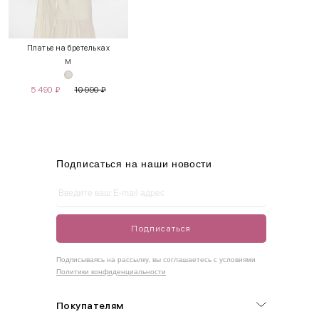
INT
RUS
Грудь
Талия
Бедра
XS
40-42
80-85
60-65
85-90
Платье на бретельках
M
S
42-44
85-90
65-70
90-95
5 490
₽
10 990
₽
M
44-46
90-95
70-75
95-100
L
46-48
95-100
75-80
100-105
XL
48-50
100-109
80-85
105-109
Подписаться на наши новости
One
42-50
Size
Подписаться
Как правильно себя обмерить
Подписываясь на рассылку, вы соглашаетесь с условиями
Политики конфиденциальности
Обхват груди (С)
Измеряется по самым выступающим точкам.
Покупателям