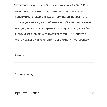
Светлое платье на тонких бретелях с каскадной юбкой. При
создании этого платья наши дизайнеры вдохновлялись
нарядами 50-х годов, благодаря чему появились вшитый,
приспущенный лиф, тонкие бретели и глубокий треугольный
вырез, подчеркивающие хрупкость фигуры. Свободная юбка с
широким воланом акцентирует женственный А-силуэт, а
нежный бежевый оттенок дарит аристократичность образу.
Обмеры
Состав и уход
Параметры модели