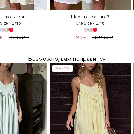
 с косынкой
Шорты с косынкой
 Size 42/46
One Size 42/46
₽
15 990
₽
11 190
₽
15 990
₽
Возможно, вам понравится
Sale -50%