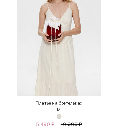
INT
RUS
XS
40-42
S
42-44
M
44-46
L
46-48
XL
48-50
One
42-50
Size
Платье на бретельках
M
Как правильно себя обмерить
5 490
₽
10 990
₽
Обхват груди (С)
Измеряется по самым выступающим точкам.