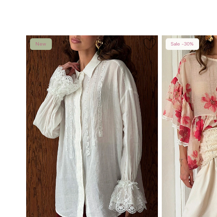
New
Sale -30%