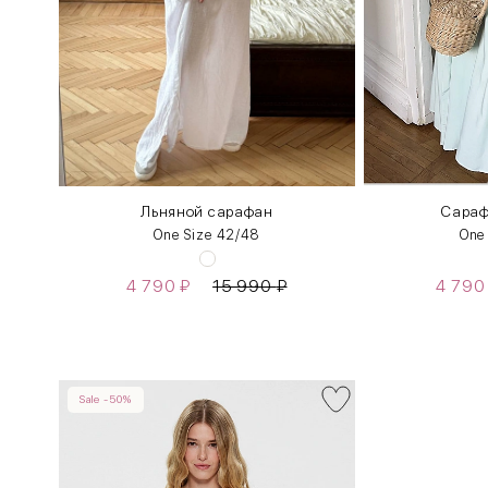
Льняной сарафан
Сараф
One Size 42/48
One
4 790
₽
15 990
₽
4 79
Sale -50%