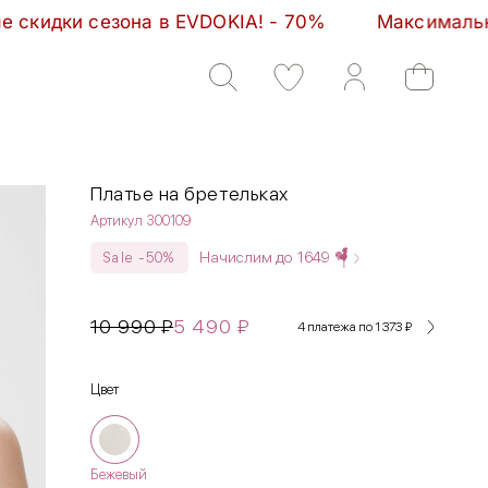
IA! - 70%         Максимальные скидки сезона в EV
Платье на бретельках
Артикул 300109
Начислим до
1649
Sale -50%
10 990
₽
5 490
₽
4 платежа по 1 373
₽
Цвет
Бежевый