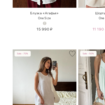
м
Блузка «Агафья»
Шорты
One Size
One
15 990
₽
11 190
Sale -70%
Sale -50%