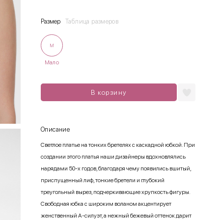
Размер
Таблица размеров
M
Мало
В корзину
Описание
Светлое платье на тонких бретелях с каскадной юбкой. При
создании этого платья наши дизайнеры вдохновлялись
нарядами 50-х годов, благодаря чему появились вшитый,
приспущенный лиф, тонкие бретели и глубокий
треугольный вырез, подчеркивающие хрупкость фигуры.
Свободная юбка с широким воланом акцентирует
женственный А-силуэт, а нежный бежевый оттенок дарит