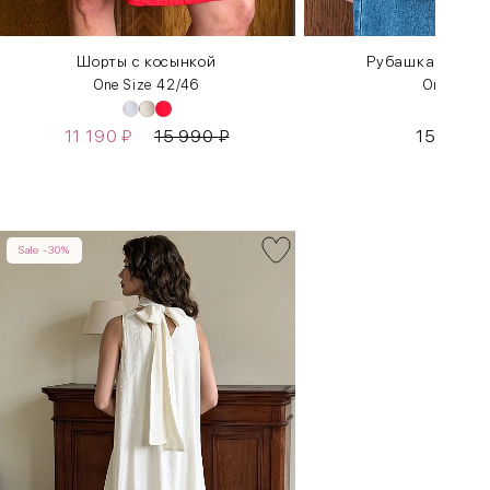
Шорты с косынкой
Рубашка «Авгу
One Size 42/46
One Size
11 190
₽
15 990
₽
15 990
Sale -30%