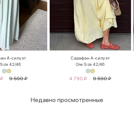
ан А-силуэт
Сарафан А-силуэт
 Size 42/46
One Size 42/46
0
₽
9 590
₽
4 790
₽
9 590
₽
Недавно просмотренные