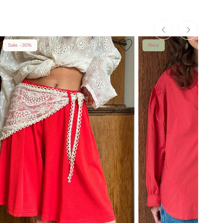
Sale -30%
New