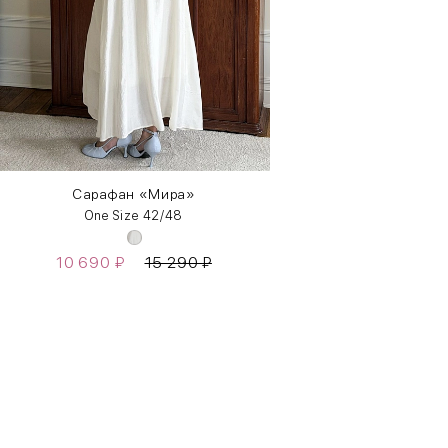
Сарафан «Мира»
One Size 42/48
10 690
₽
15 290
₽