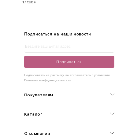
17 590
₽
M
44-46
90-95
70-75
95-100
L
46-48
95-100
75-80
100-105
XL
48-50
100-109
80-85
105-109
Подписаться на наши новости
One
42-50
Size
Подписаться
Как правильно себя обмерить
Подписываясь на рассылку, вы соглашаетесь с условиями
Политики конфиденциальности
Обхват груди (С)
Измеряется по самым выступающим точкам.
Покупателям
Обхват талии (А)
Каталог
Естественная линия талии измеряется в самом узком месте.
Обхват бедер (F)
О компании