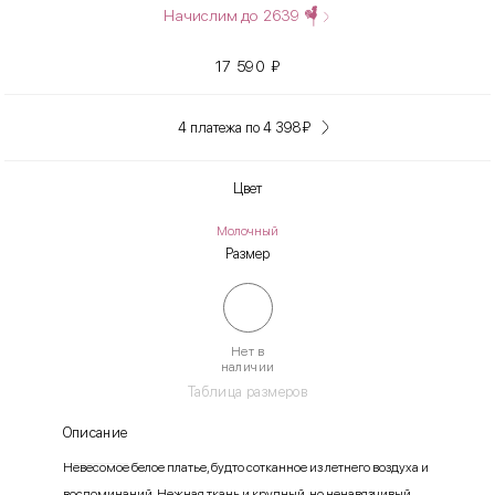
Начислим до
2639
17 590
₽
4 платежа по 4 398
₽
Цвет
Молочный
Размер
Нет в
наличии
Таблица размеров
Описание
Невесомое белое платье, будто сотканное из летнего воздуха и
воспоминаний. Нежная ткань и крупный, но ненавязчивый