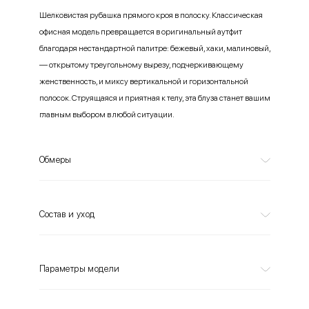
Шелковистая рубашка прямого кроя в полоску. Классическая
офисная модель превращается в оригинальный аутфит
благодаря нестандартной палитре: бежевый, хаки, малиновый,
— открытому треугольному вырезу, подчеркивающему
женственность, и миксу вертикальной и горизонтальной
полосок. Струящаяся и приятная к телу, эта блуза станет вашим
главным выбором в любой ситуации.
Обмеры
Состав и уход
Параметры модели