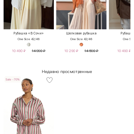
Рубашка «В Сочи»
Шелковая рубашка
Рубашка
One Size 42/46
One Size 42/46
One Siz
10 490
₽
14 990
₽
10 290
₽
14 590
₽
10 490
₽
Недавно просмотренные
Sale -70%