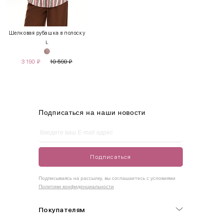
INT
RUS
Грудь
Талия
Бедра
XS
40-42
80-85
60-65
85-90
Шелковая рубашка в полоску
L
S
42-44
85-90
65-70
90-95
3 190
₽
10 590
₽
M
44-46
90-95
70-75
95-100
L
46-48
95-100
75-80
100-105
XL
48-50
100-109
80-85
105-109
Подписаться на наши новости
One
42-50
Size
Подписаться
Как правильно себя обмерить
Подписываясь на рассылку, вы соглашаетесь с условиями
Политики конфиденциальности
Обхват груди (С)
Измеряется по самым выступающим точкам.
Покупателям