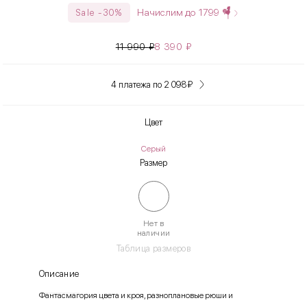
Начислим до
1799
Sale -30%
11 990
₽
8 390
₽
4 платежа по 2 098
₽
Цвет
Серый
Размер
Нет в
наличии
Таблица размеров
Описание
Фантасмагория цвета и кроя, разноплановые рюши и