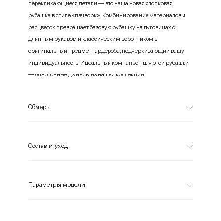
перекликающиеся детали — это наша новая хлопковая
рубашка в стиле «пэчворк». Комбинирование материалов и
расцветок превращает базовую рубашку на пуговицах с
длинным рукавом и классическим воротником в
оригинальный предмет гардероба, подчеркивающий вашу
индивидуальность. Идеальный компаньон для этой рубашки
— однотонные джинсы из нашей коллекции.
Обмеры
Состав и уход
Параметры модели