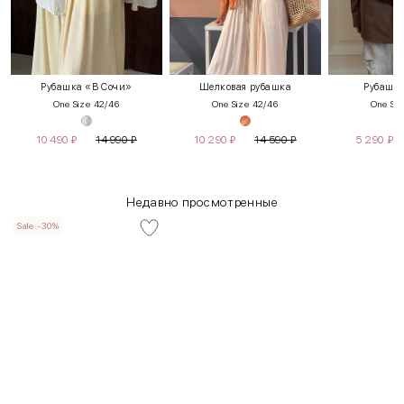
Рубашка «В Сочи»
Шелковая рубашка
Рубашка
One Size 42/46
One Size 42/46
One Siz
10 490
₽
14 990
₽
10 290
₽
14 590
₽
5 290
₽
Недавно просмотренные
Sale -30%
INT
RUS
Грудь
Талия
Бедра