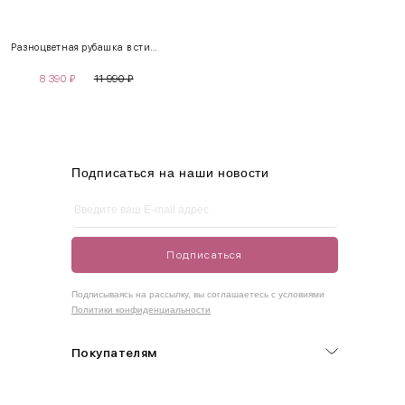
XS
40-42
80-85
60-65
85-90
Разноцветная рубашка в стиле «пэчворк»
S
42-44
85-90
65-70
90-95
8 390
₽
11 990
₽
M
44-46
90-95
70-75
95-100
L
46-48
95-100
75-80
100-105
XL
48-50
100-109
80-85
105-109
Подписаться на наши новости
One
42-50
Size
Подписаться
Как правильно себя обмерить
Подписываясь на рассылку, вы соглашаетесь с условиями
Политики конфиденциальности
Обхват груди (С)
Измеряется по самым выступающим точкам.
Покупателям
Обхват талии (А)