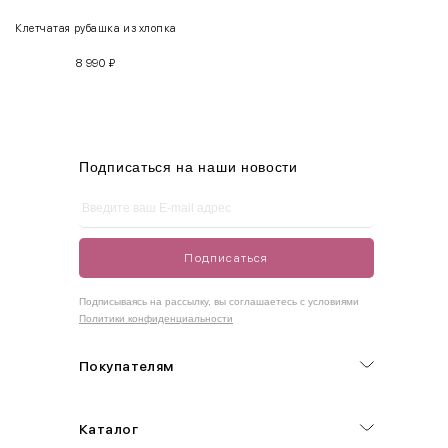
Клетчатая рубашка из хлопка
S
42-44
85-90
65-70
90-95
8 990
₽
M
44-46
90-95
70-75
95-100
L
46-48
95-100
75-80
100-105
XL
48-50
100-109
80-85
105-109
Подписаться на наши новости
One
42-50
Size
Подписаться
Как правильно себя обмерить
Подписываясь на рассылку, вы соглашаетесь с условиями
Политики конфиденциальности
Обхват груди (С)
Измеряется по самым выступающим точкам.
Покупателям
Обхват талии (А)
Каталог
Естественная линия талии измеряется в самом узком месте.