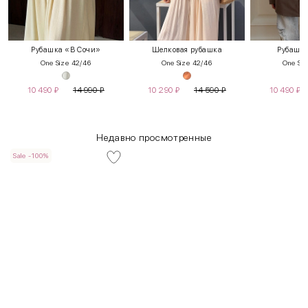
Рубашка «В Сочи»
Шелковая рубашка
Рубашка
One Size 42/46
One Size 42/46
One Siz
10 490
₽
14 990
₽
10 290
₽
14 590
₽
10 490
₽
Недавно просмотренные
Sale -100%
INT
RUS
Грудь
Талия
Бедра
XS
40-42
80-85
60-65
85-90