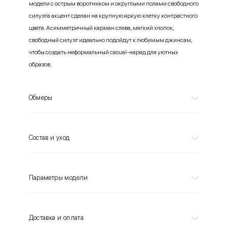
модели с острым воротником и округлыми полами свободного
силуэта акцент сделан на крупную яркую клетку контрастного
цвета. Асимметричный карман слева, мягкий хлопок,
свободный силуэт идеально подойдут к любимым джинсам,
чтобы создать неформальный casual-наряд для уютных
образов.
Обмеры
Состав и уход
Параметры модели
Доставка и оплата