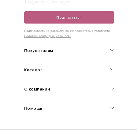
42-50
Size
Подписаться
Как правильно себя обмерить
Подписываясь на рассылку, вы соглашаетесь с условиями
Политики конфиденциальности
Обхват груди (С)
Измеряется по самым выступающим точкам.
Покупателям
Обхват талии (А)
Каталог
Естественная линия талии измеряется в самом узком месте.
Обхват бедер (F)
О компании
Измеряется горизонтально полу по наиболее выступающим
точкам ягодиц.
Помощь
Длина рукавов (B)
Измеряется сантиметровой лентой от шва соединения с
проймой до нижнего края рукава.