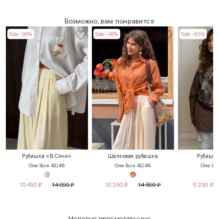
Возможно, вам понравится
Sale -30%
Sale -30%
Sale -65%
Рубашка «В Сочи»
Шелковая рубашка
Рубашка
One Size 42/46
One Size 42/46
One Siz
10 490
₽
14 990
₽
10 290
₽
14 590
₽
5 290
₽
Недавно просмотренные