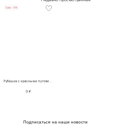
Sale -0%
INT
RUS
Грудь
Талия
Бедра
XS
40-42
80-85
60-65
85-90
Рубашка с красными пуговицами
S
42-44
85-90
65-70
90-95
0
₽
M
44-46
90-95
70-75
95-100
L
46-48
95-100
75-80
100-105
XL
48-50
100-109
80-85
105-109
Подписаться на наши новости
One