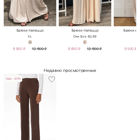
Брюки палаццо
Брюки палаццо
Брюки с 
XL
One Size 42/48
S
8 890
₽
12 590
₽
8 890
₽
12 590
₽
6 990
₽
Недавно просмотренные
Sale -40%
INT
RUS
Грудь
Талия
Бедра