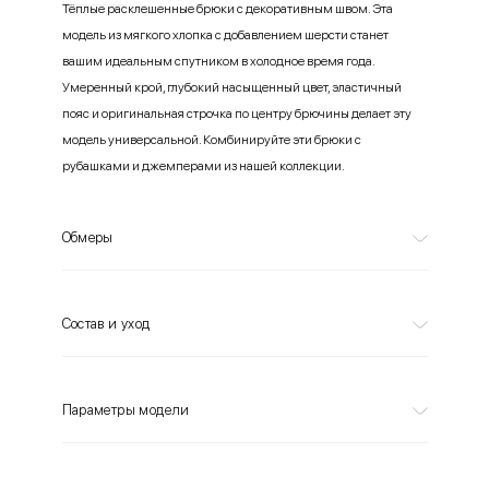
Тёплые расклешенные брюки с декоративным швом. Эта
модель из мягкого хлопка с добавлением шерсти станет
вашим идеальным спутником в холодное время года.
Умеренный крой, глубокий насыщенный цвет, эластичный
пояс и оригинальная строчка по центру брючины делает эту
модель универсальной. Комбинируйте эти брюки с
рубашками и джемперами из нашей коллекции.
Обмеры
Состав и уход
Параметры модели