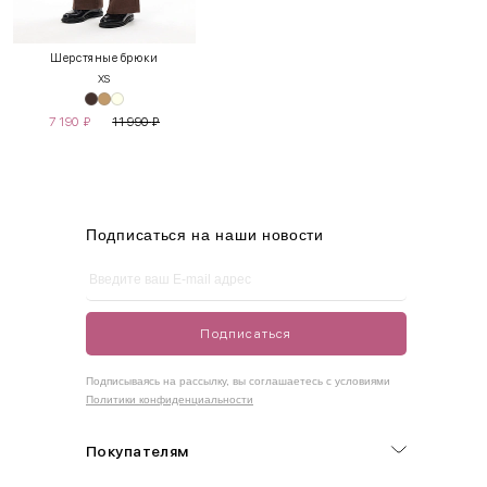
XS
40-42
80-85
60-65
85-90
Шерстяные брюки
XS
S
42-44
85-90
65-70
90-95
7 190
₽
11 990
₽
M
44-46
90-95
70-75
95-100
L
46-48
95-100
75-80
100-105
XL
48-50
100-109
80-85
105-109
Подписаться на наши новости
One
42-50
Size
Подписаться
Как правильно себя обмерить
Подписываясь на рассылку, вы соглашаетесь с условиями
Политики конфиденциальности
Обхват груди (С)
Измеряется по самым выступающим точкам.
Покупателям