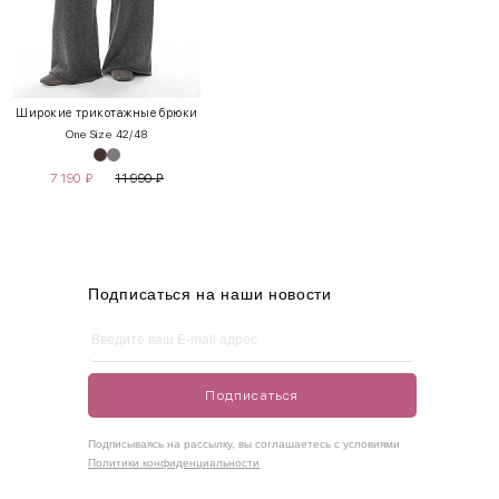
INT
RUS
Грудь
Талия
Бедра
XS
40-42
80-85
60-65
85-90
Широкие трикотажные брюки
One Size 42/48
S
42-44
85-90
65-70
90-95
7 190
₽
11 990
₽
M
44-46
90-95
70-75
95-100
L
46-48
95-100
75-80
100-105
XL
48-50
100-109
80-85
105-109
Подписаться на наши новости
One
42-50
Size
Подписаться
Как правильно себя обмерить
Подписываясь на рассылку, вы соглашаетесь с условиями
Политики конфиденциальности
Обхват груди (С)