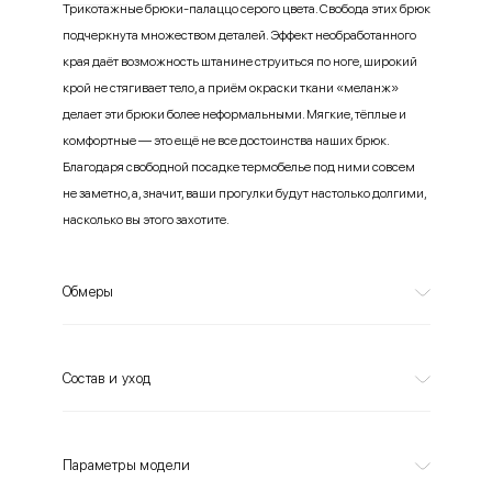
Трикотажные брюки-палаццо серого цвета. Свобода этих брюк
подчеркнута множеством деталей. Эффект необработанного
края даёт возможность штанине струиться по ноге, широкий
крой не стягивает тело, а приём окраски ткани «меланж»
делает эти брюки более неформальными. Мягкие, тёплые и
комфортные — это ещё не все достоинства наших брюк.
Благодаря свободной посадке термобелье под ними совсем
не заметно, а, значит, ваши прогулки будут настолько долгими,
насколько вы этого захотите.
Обмеры
Состав и уход
Параметры модели