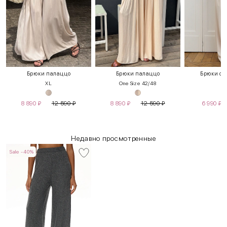
Брюки палаццо
Брюки палаццо
Брюки с 
XL
One Size 42/48
S
8 890
₽
12 590
₽
8 890
₽
12 590
₽
6 990
₽
Недавно просмотренные
Sale -40%