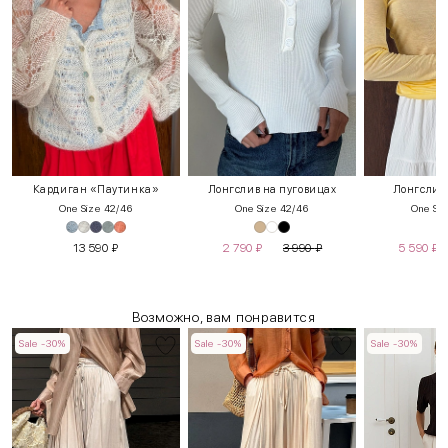
Кардиган «Паутинка»
Лонгслив на пуговицах
Лонгслив
One Size 42/46
One Size 42/46
One Siz
13 590
₽
2 790
₽
3 990
₽
5 590
₽
Возможно, вам понравится
Sale -30%
Sale -30%
Sale -30%