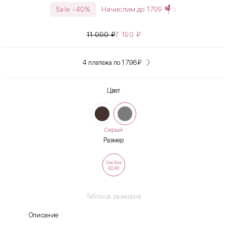
Начислим до
1799
Sale -40%
11 990
₽
7 190
₽
4 платежа по 1 798
₽
Цвет
Серый
Размер
One Size
42/48
Таблица размеров
Описание