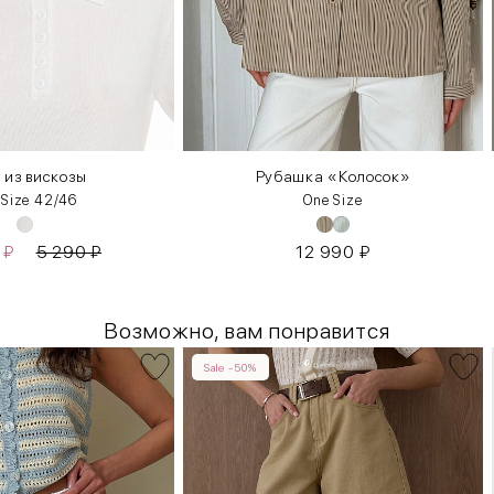
 из вискозы
Рубашка «Колосок»
 Size 42/46
One Size
0
₽
5 290
₽
12 990
₽
Возможно, вам понравится
Sale -50%