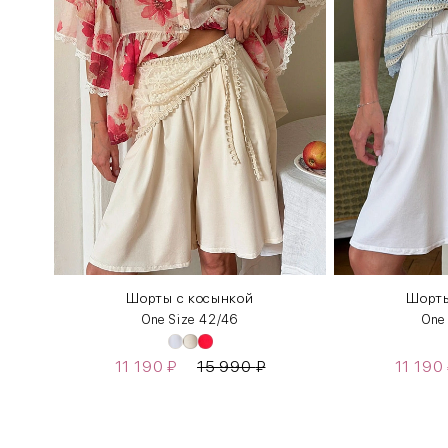
Шорты с косынкой
Шорты
One Size 42/46
One
11 190
₽
15 990
₽
11 190