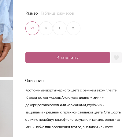
Размер
Таблица размеров
XS
M
L
XL
В корзину
Описание
Костюмные шорты черного цвета с ремнем в комплекте.
Классическая модель А-силуэта длины «мини»
декорирована боковыми карманами, глубокими
защипами и ремнем с пряжкой стальной цвета. Эти шорты
отлично подойдут для офисного лука или как альтернатива
мини-юбке для посещения театра, выставки или кафе.