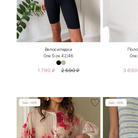
зы
Велосипедки
Поло
One Size 42/46
One
1 790
₽
2 590
₽
3 69
Sale -30%
Sale -30%