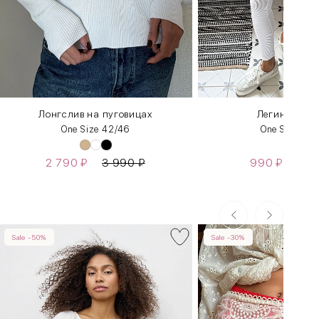
Лонгслив на пуговицах
Легинсы Stre
One Size 42/46
One Size 42
2 790
₽
3 990
₽
990
₽
3 2
Sale -50%
Sale -30%