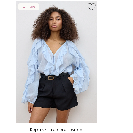
Sale -70%
INT
RUS
XS
40-42
S
42-44
M
44-46
L
46-48
XL
48-50
One
42-50
Size
Короткие шорты с ремнем