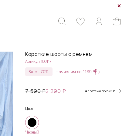
Короткие шорты с ремнем
Артикул 100117
Начислим до
1139
Sale -70%
7 590
₽
2 290
₽
4 платежа по 573
₽
Цвет
Черный