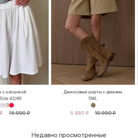
 с косынкой
Джинсовые шорты с ремнем
 Size 42/46
S
M
L
₽
15 990
₽
5 490
₽
10 990
₽
Недавно просмотренные