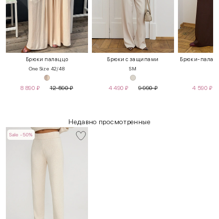
Брюки палаццо
Брюки с защипами
Брюки-палацц
One Size 42/48
S
M
X
8 890
₽
12 590
₽
4 490
₽
9 990
₽
4 590
₽
Недавно просмотренные
Sale -50%