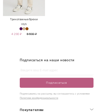
INT
RUS
Грудь
Талия
Бедра
XS
40-42
80-85
60-65
85-90
Трикотажные брюки
XS/S
S
42-44
85-90
65-70
90-95
4 290
₽
8 590
₽
M
44-46
90-95
70-75
95-100
L
46-48
95-100
75-80
100-105
XL
48-50
100-109
80-85
105-109
Подписаться на наши новости
One
42-50
Size
Подписаться
Как правильно себя обмерить
Подписываясь на рассылку, вы соглашаетесь с условиями
Политики конфиденциальности
Обхват груди (С)
Измеряется по самым выступающим точкам.
Покупателям