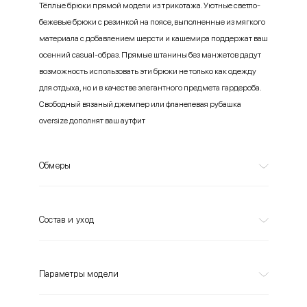
Тёплые брюки прямой модели из трикотажа. Уютные светло-
бежевые брюки с резинкой на поясе, выполненные из мягкого
материала с добавлением шерсти и кашемира поддержат ваш
осенний casual-образ. Прямые штанины без манжетов дадут
возможность использовать эти брюки не только как одежду
для отдыха, но и в качестве элегантного предмета гардероба.
Свободный вязаный джемпер или фланелевая рубашка
oversize дополнят ваш аутфит
Обмеры
Состав и уход
Параметры модели