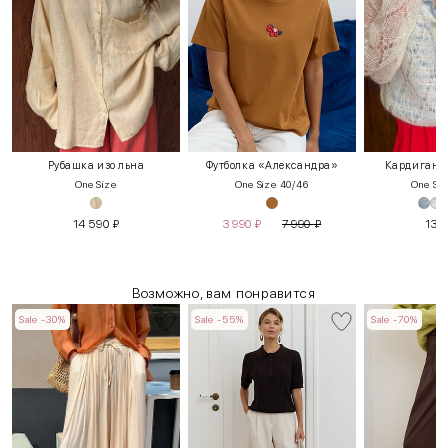
Рубашка изо льна
Футболка «Александра»
Кардиган 
One Size
One Size 40/46
One Siz
14 590
₽
3 990
₽
7 990
₽
13 
Возможно, вам понравится
Sale -30%
Sale -55%
Sale -70%