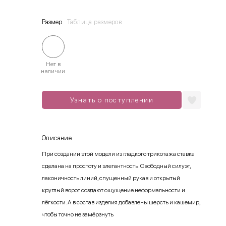
Размер
Таблица размеров
Нет в
наличии
Узнать о поступлении
Описание
При создании этой модели из гладкого трикотажа ставка
сделана на простоту и элегантность. Свободный силуэт,
лаконичность линий, спущенный рукав и открытый
круглый ворот создают ощущение неформальности и
лёгкости. А в состав изделия добавлены шерсть и кашемир,
чтобы точно не замёрзнуть