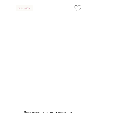
Sale -40%
INT
RUS
XS
40-42
S
42-44
M
44-46
L
46-48
XL
48-50
One
42-50
Size
Джемпер с круглым вырезом