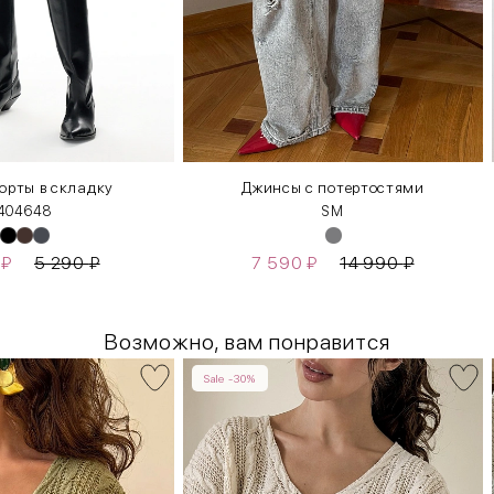
рты в складку
Джинсы с потертостями
40
46
48
S
M
0
₽
5 290
₽
7 590
₽
14 990
₽
Возможно, вам понравится
Sale -30%