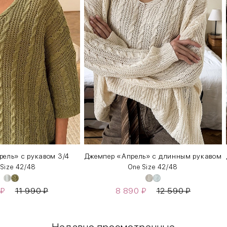
ель» с рукавом 3/4
Джемпер «Апрель» c длинным рукавом
 Size 42/48
One Size 42/48
₽
11 990
₽
8 890
₽
12 590
₽