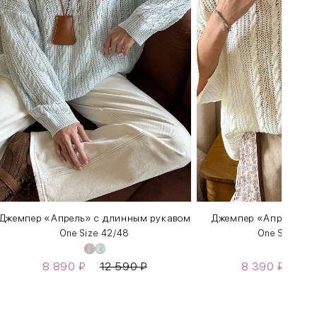
Джемпер «Апрель» c длинным рукавом
Джемпер «Апрель» с 
One Size 42/48
One Size 42
8 890
₽
12 590
₽
8 390
₽
11