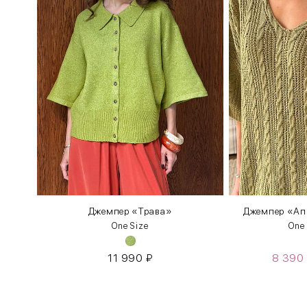
вами
Джемпер «Трава»
Джемпер «Апр
One Size
One
11 990
₽
8 390