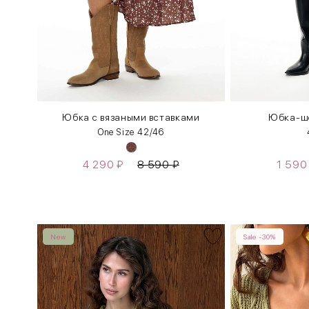
Юбка с вязаными вставками
Юбка-шо
One Size 42/46
4 290
₽
8 590
₽
1 59
New
Sale -30%