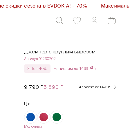
а в EVDOKIA! - 70%         Максимальные скидки сез
Джемпер с круглым вырезом
Артикул 10230202
Начислим до
1469
Sale -40%
9 790
₽
5 890
₽
4 платежа по 1 473
₽
Цвет
Молочный