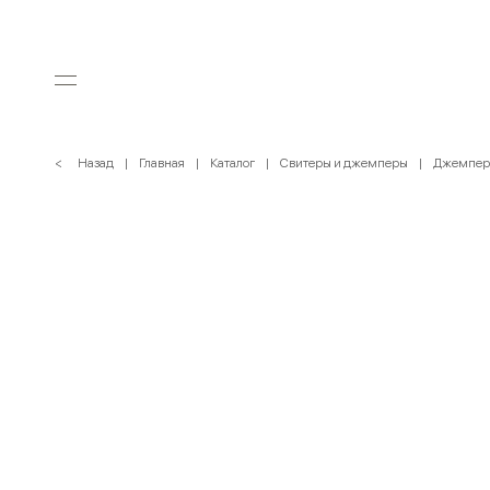
< Назад
Главная
Каталог
Свитеры и джемперы
Джемпер 