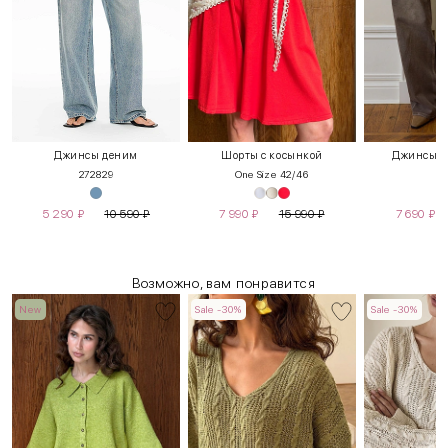
Джинсы деним
Шорты с косынкой
Джинсы с 
27
28
29
One Size 42/46
X
5 290
₽
10 590
₽
7 990
₽
15 990
₽
7 690
₽
Возможно, вам понравится
New
Sale -30%
Sale -30%