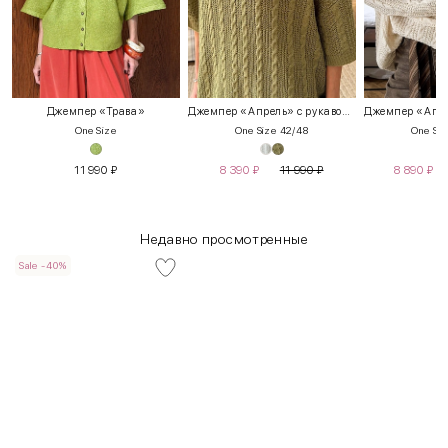
Джемпер «Трава»
Джемпер «Апрель» с рукавом 3/4
One Size
One Size 42/48
One Siz
11 990
₽
8 390
₽
11 990
₽
8 890
₽
Недавно просмотренные
Sale -40%
INT
RUS
Грудь
Талия
Бедра