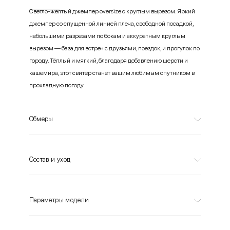
Светло-желтый джемпер oversize с круглым вырезом. Яркий
джемпер со спущенной линией плеча, свободной посадкой,
небольшими разрезами по бокам и аккуратным круглым
вырезом — база для встреч с друзьями, поездок, и прогулок по
городу. Тёплый и мягкий, благодаря добавлению шерсти и
кашемира, этот свитер станет вашим любимым спутником в
прохладную погоду
Обмеры
Состав и уход
Параметры модели