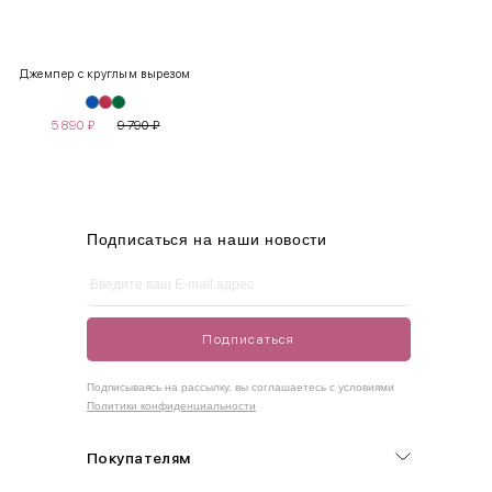
XS
40-42
80-85
60-65
85-90
Джемпер с круглым вырезом
S
42-44
85-90
65-70
90-95
5 890
₽
9 790
₽
M
44-46
90-95
70-75
95-100
L
46-48
95-100
75-80
100-105
XL
48-50
100-109
80-85
105-109
Подписаться на наши новости
One
42-50
Size
Подписаться
Как правильно себя обмерить
Подписываясь на рассылку, вы соглашаетесь с условиями
Политики конфиденциальности
Обхват груди (С)
Измеряется по самым выступающим точкам.
Покупателям