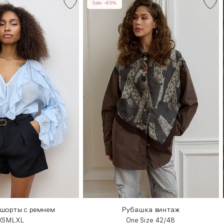
Sale -65%
 шорты с ремнем
Рубашка винтаж
XS
M
L
XL
One Size 42/48