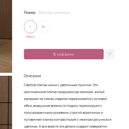
Размер
Таблица размеров
S
M
Мало
В корзину
Описание
Светлое платье-мини с цветочным принтом. Это
оригинальное платье продумано до мелочей: жатый
материал на плечах изделия перекликается с основой
юбки, воздушные воланы по подолу гармонируют с
полупрозрачными рукавами, строгий воротничок и
пуговичная планка контрастирует с нежным рисунком в
цветочек. А все вместе эти детали создают невероятно