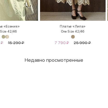
ье «Есения»
Платье «Липа»
 Size 42/46
One Size 42/46
0
₽
15 290
₽
7 790
₽
25 990
₽
Недавно просмотренные
Грудь
Талия
80-85
60-65