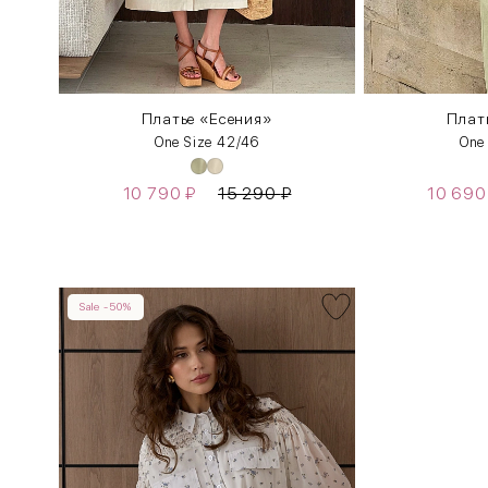
Платье «Есения»
Плат
One Size 42/46
One
10 790
₽
15 290
₽
10 69
Sale -50%
INT
RUS
XS
40-42