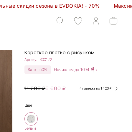
 - 70%         Максимальные скидки сезона в EVDOKI
Короткое платье с рисунком
Артикул 300122
Начислим до
1694
Sale -50%
11 290
₽
5 690
₽
4 платежа по 1 423
₽
Цвет
Белый