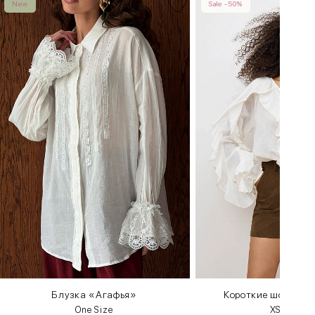
New
Sale -50%
Блузка «Агафья»
Короткие шорты из
One Size
XS
S
M
L
XL