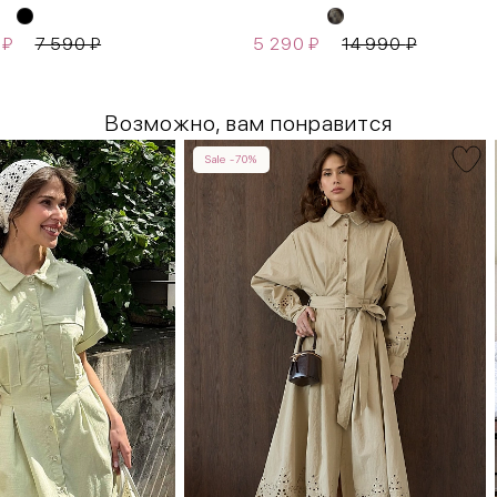
0
₽
7 590
₽
5 290
₽
14 990
₽
Возможно, вам понравится
Sale -70%