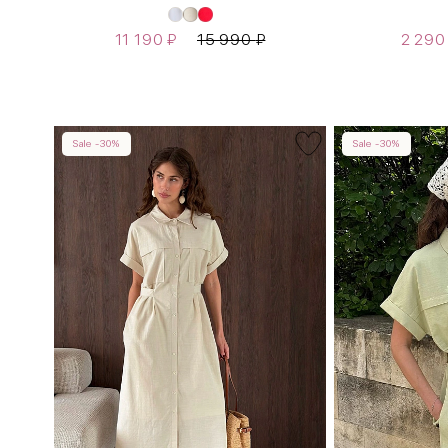
11 190
₽
15 990
₽
2 29
Sale -30%
Sale -30%