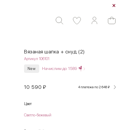
Вязаная шапка + снуд (2)
Артикул 106101
Начислим до
1589
New
10 590
₽
4 платежа по 2 648
₽
Цвет
Светло-бежевый