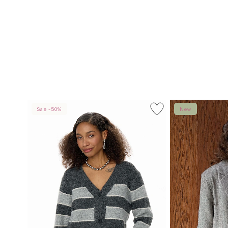
Sale -50%
New