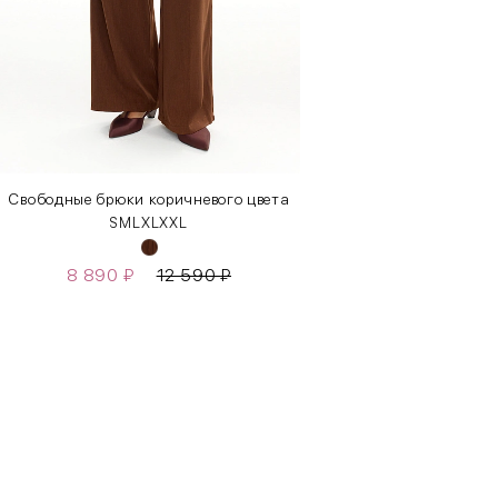
Свободные брюки коричневого цвета
S
M
L
XL
XXL
8 890
₽
12 590
₽
Бедра