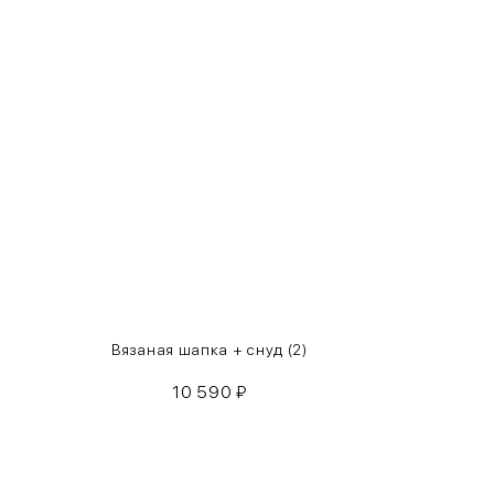
XS
40-42
S
42-44
M
44-46
L
46-48
XL
48-50
One
42-50
Size
Как правильно себя обмерить
Вязаная шапка + снуд (2)
10 590
₽
Обхват груди (С)
Измеряется по самым выступающим точкам.
Обхват талии (А)