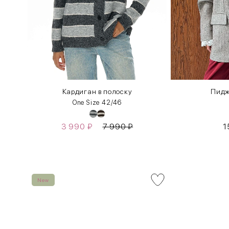
Кардиган в полоску
Пидж
One Size 42/46
3 990
₽
7 990
₽
1
New
INT
RUS