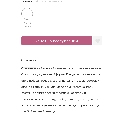
Размер
Таблица размеров
Нет в
наличии
Узнать о поступлении
Описание
Оригинальный вязаный комплект: классическая шапочка-
бини и снуд удлиненной формы. Воздушность и нежность
этого набора подчёркивается деталями: светло-бежевый
оттенок шапочки и снуда, мягкая пушистость ангоры,
воздушная вязка в резинку, создающая объем и
позволяющая носить снуд свободно или сделав двойной
ворот. Комплект универсального цвета, который подойдёт
к любой верхней одежде.