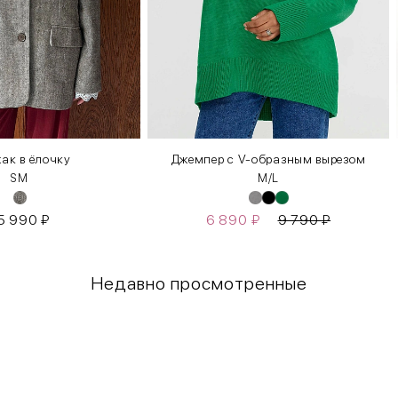
ак в ёлочку
Джемпер с V-образным вырезом
S
М
M/L
5 990
₽
6 890
₽
9 790
₽
Недавно просмотренные
Грудь
Талия