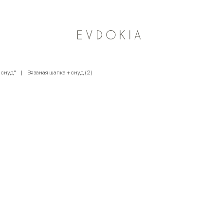
Курьерская доставка по Москве
 снуд"
Вязаная шапка + снуд (2)