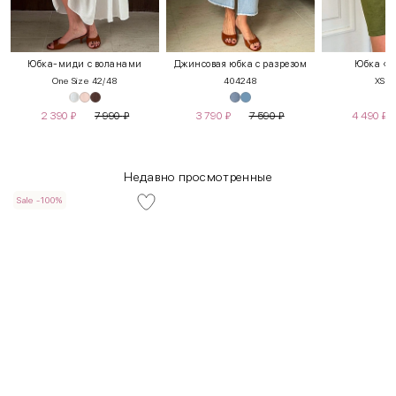
Юбка-миди с воланами
Джинсовая юбка с разрезом
Юбка «П
One Size 42/48
40
42
48
XS
S
2 390
₽
7 990
₽
3 790
₽
7 590
₽
4 490
₽
Недавно просмотренные
Sale -100%
INT
RUS
Грудь
Талия
Бедра
XS
40-42
80-85
60-65
85-90