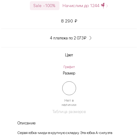
Начислим до
1244
Sale -100%
8 290
₽
4 платежа по 2 073
₽
Цвет
Графит
Размер
Нет в
наличии
Таблица размеров
Описание
Серая юбка-миди в крупную складку. Эта юбка А-силуэта