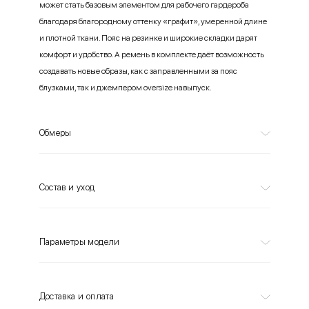
может стать базовым элементом для рабочего гардероба
благодаря благородному оттенку «графит», умеренной длине
и плотной ткани. Пояс на резинке и широкие складки дарят
комфорт и удобство. А ремень в комплекте даёт возможность
создавать новые образы, как с заправленными за пояс
блузками, так и джемпером oversize навыпуск.
Обмеры
Состав и уход
Параметры модели
Доставка и оплата