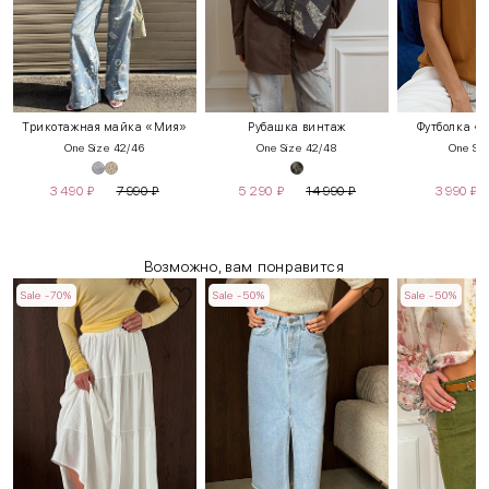
Трикотажная майка «Мия»
Рубашка винтаж
Футболка «
One Size 42/46
One Size 42/48
One Siz
3 490
₽
7 990
₽
5 290
₽
14 990
₽
3 990
₽
Возможно, вам понравится
Sale -70%
Sale -50%
Sale -50%