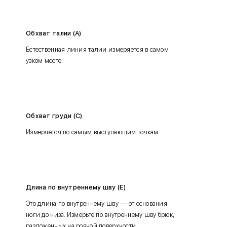
Обхват талии (A)
Естественная линия талии измеряется в самом
узком месте.
Обхват груди (C)
Измеряется по самым выступающим точкам.
Длина по внутреннему шву (E)
Это длина по внутреннему шву — от основания
ноги до низа. Измерьте по внутреннему шву брюк,
разложенных на ровной поверхности.