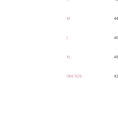
M
44
L
46
XL
48
ONE SIZE
42