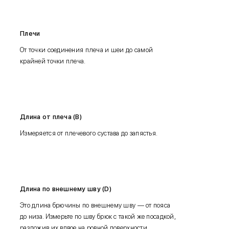
Плечи
От точки соединения плеча и шеи до самой
крайней точки плеча.
Длина от плеча (B)
Измеряется от плечевого сустава до запястья.
Длина по внешнему шву (D)
Это длина брючины по внешнему шву — от пояса
до низа. Измерьте по шву брюк с такой же посадкой,
разложив их вдвое на ровной поверхности.