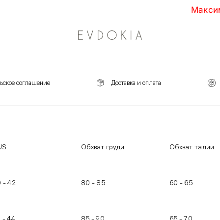
Максималь
ьское соглашение
Доставка и оплата
US
Обхват груди
Обхват талии
 - 42
80 - 85
60 - 65
 - 44
85 - 90
65 - 70