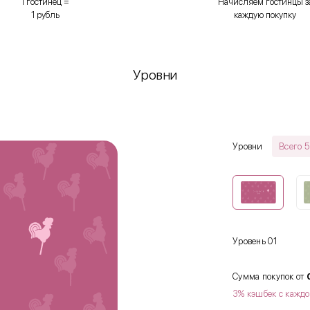
1 гостинец =
Начисляем гостинцы з
1 рубль
каждую покупку
Уровни
Уровни
Всего 5
Уровень 01
Сумма покупок от
3% кэшбек с каждо