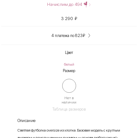
Начислим до
494
3 290
₽
4 платежа по 823
₽
Цвет
белый
Размер
Нет в
наличии
Таблица размеров
Описание
Светлая футболка oversize из хлопка. Базовая модель с круглым
вырезом и приспущенным рукавом — основа любого casual-