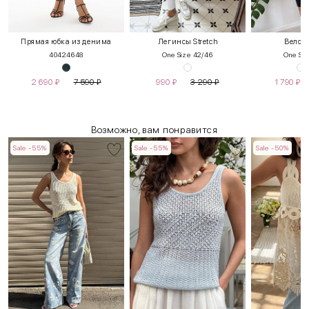
Прямая юбка из денима
Легинсы Stretch
Велос
40
42
46
48
One Size 42/46
One Siz
2 690
₽
7 590
₽
990
₽
3 290
₽
1 790
₽
Возможно, вам понравится
Sale -55%
Sale -55%
Sale -50%