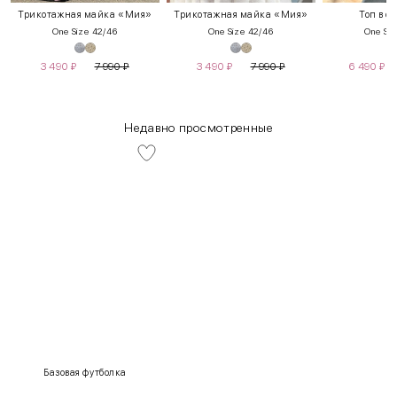
Трикотажная майка «Мия»
Трикотажная майка «Мия»
Топ в ст
One Size 42/46
One Size 42/46
One Siz
3 490
₽
7 990
₽
3 490
₽
7 990
₽
6 490
₽
Недавно просмотренные
INT
RUS
Грудь
Талия
Бедра
XS
40-42
80-85
60-65
85-90
Базовая футболка
S
42-44
85-90
65-70
90-95