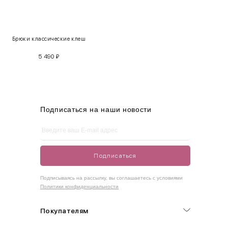
XS
40-42
80-85
60-65
85-90
Брюки классические клеш
S
42-44
85-90
65-70
90-95
5 490
₽
M
44-46
90-95
70-75
95-100
L
46-48
95-100
75-80
100-105
XL
48-50
100-109
80-85
105-109
Подписаться на наши новости
One
42-50
Size
Подписаться
Как правильно себя обмерить
Подписываясь на рассылку, вы соглашаетесь с условиями
Политики конфиденциальности
Обхват груди (С)
Измеряется по самым выступающим точкам.
Покупателям