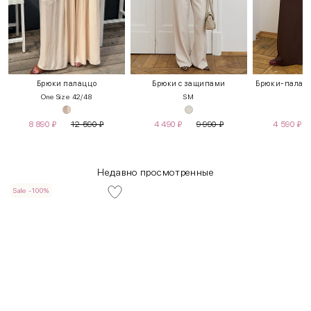
Брюки палаццо
Брюки с защипами
Брюки-палацц
One Size 42/48
S
M
X
8 890
₽
12 590
₽
4 490
₽
9 990
₽
4 590
₽
Недавно просмотренные
Sale -100%
INT
RUS
Грудь
Талия
Бедра