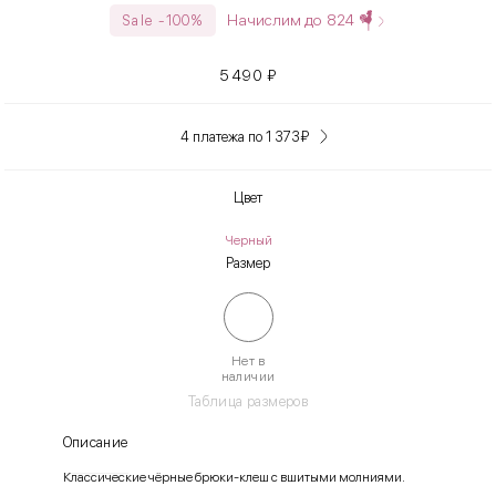
Начислим до
824
Sale -100%
5 490
₽
4 платежа по 1 373
₽
Цвет
Черный
Размер
Нет в
наличии
Таблица размеров
Описание
Классические чёрные брюки-клеш с вшитыми молниями.