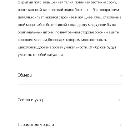
Скрытый пояс, завышенная талия, потайная застежка сбоку,
вертикальный кант по всей длине брючин — благодаря этим
деталям силуэт кажется стройнее и изящнее. Клеш от колена в
этой модели был бы отсылкой к стандарту моды, если бы не
оригинальный штрих: по внутренней стороне брючин вшиты
короткие молнии, благодаря которым можно открыть
щиколотки, добавив образу уникальности. Эти брюки будут
уместны в любой ситуации.
Обмеры
Состав и уход
Параметры модели