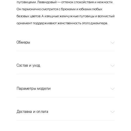
пуговицами. Лавандовый — оттенок спокойствия и нежности.
Он гармонично смотрится с брюками и юбками любых
базовых цветов. А изящные жемчужные пуговицы и волнистый
орнамент поддерживают женственность этого джемпера.
Обмеры
Состав и уход
Параметры модели
Доставка и оплата