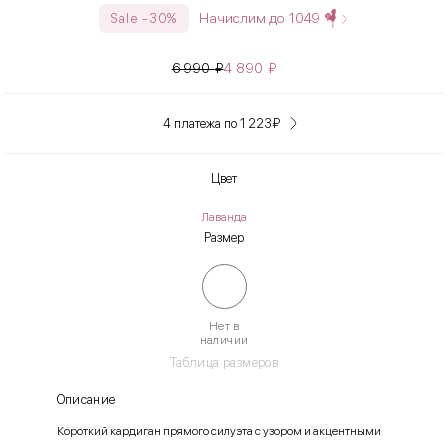
Начислим до
1049
Sale -30%
6 990
₽
4 890
₽
4 платежа по 1 223
₽
Цвет
Лаванда
Размер
Нет в
наличии
Таблица размеров
Описание
Короткий кардиган прямого силуэта с узором и акцентными