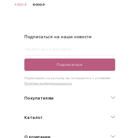
4 890
₽
6 990
₽
M
44-46
90-95
70-75
95-100
L
46-48
95-100
75-80
100-105
XL
48-50
100-109
80-85
105-109
Подписаться на наши новости
One
42-50
Size
Подписаться
Как правильно себя обмерить
Подписываясь на рассылку, вы соглашаетесь с условиями
Политики конфиденциальности
Обхват груди (С)
Измеряется по самым выступающим точкам.
Покупателям
Обхват талии (А)
Каталог
Естественная линия талии измеряется в самом узком месте.
Обхват бедер (F)
О компании