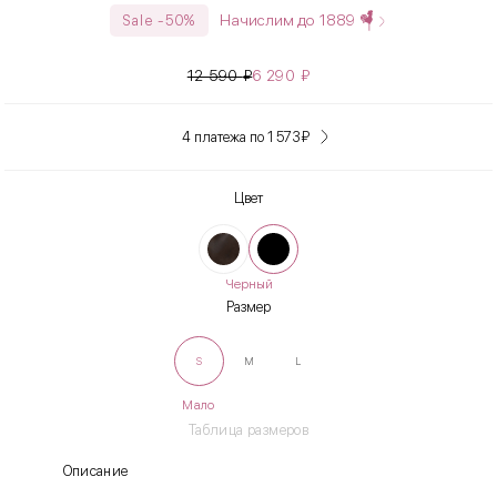
Начислим до
1889
Sale -50%
12 590
₽
6 290
₽
4 платежа по 1 573
₽
Цвет
Черный
Размер
S
M
L
Мало
Таблица размеров
Описание