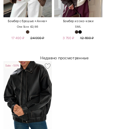
Бомбер с брошью «Анна»
Бомбер из эко-кожи
One Size 42/46
S
M
L
17 490
₽
24 990
₽
3 790
₽
12 590
₽
Недавно просмотренные
Sale -50%
INT
RUS
Грудь
Талия
Бедра