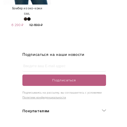
XS
40-42
80-85
60-65
85-90
Бомбер из эко-кожи
S
M
L
S
42-44
85-90
65-70
90-95
6 290
₽
12 590
₽
M
44-46
90-95
70-75
95-100
L
46-48
95-100
75-80
100-105
XL
48-50
100-109
80-85
105-109
Подписаться на наши новости
One
42-50
Size
Подписаться
Как правильно себя обмерить
Подписываясь на рассылку, вы соглашаетесь с условиями
Политики конфиденциальности
Обхват груди (С)
Измеряется по самым выступающим точкам.
Покупателям
Обхват талии (А)