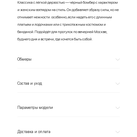
Классика с лёгкой дерзостью — чёрный бомбер с характером
и женским взглядом на стиль. Он добавляет образу силы, но не
отнимает нежности: особенно, если надеть его с длинным
платьем и лодочками или с трикотажным костюмом и
банданой. Подойдёт для прогулок по вечерней Москве,
буднего дня и встречи, где хочется быть собой.
Обмеры
Состав и уход
Параметры модели
Доставка и оплата