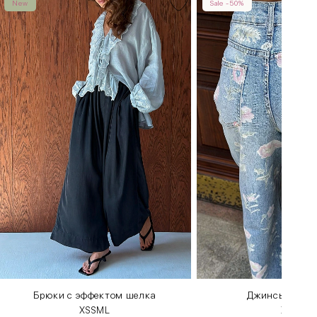
New
Sale -50%
Брюки с эффектом шелка
Джинсы цвето
XS
S
M
L
XS
XL