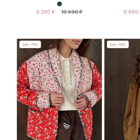
5 290
₽
10 590
₽
8 890
Sale -70%
Sale -50%