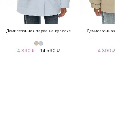
Демисезонная парка на кулиске
Демисезонная парка
L
L
4 390
₽
14 590
₽
4 390
₽
14
Бедра
85-90