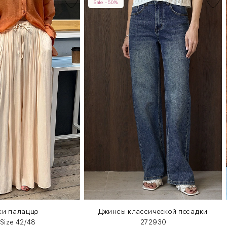
Sale -50%
ки палаццо
Джинсы классической посадки
 Size 42/48
27
29
30