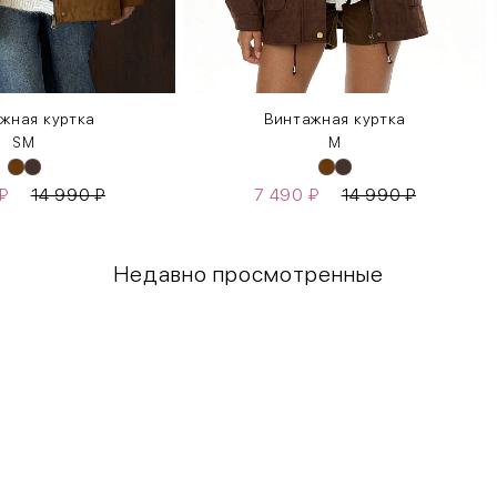
жная куртка
Винтажная куртка
S
M
M
₽
14 990
₽
7 490
₽
14 990
₽
Недавно просмотренные
Грудь
Талия
80-85
60-65