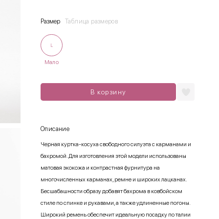
Размер
Таблица размеров
L
Мало
В корзину
Описание
Черная куртка-косуха свободного силуэта с карманами и
бахромой. Для изготовления этой модели использованы
матовая экокожа и контрастная фурнитура на
многочисленных карманах, ремне и широких лацканах.
Бесшабашности образу добавят бахрома в ковбойском
стиле по спинке и рукавами, а также удлиненные погоны.
Широкий ремень обеспечит идеальную посадку по талии