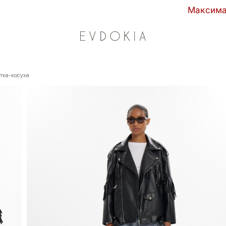
Максимальные скидки сезона в E
тка-косуха