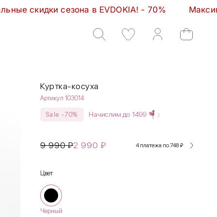
VDOKIA! - 70%         Максимальные скидки сезона 
Куртка-косуха
Артикул 103014
Начислим до
1499
Sale -70%
9 990
₽
2 990
₽
4 платежа по 748
₽
Цвет
Черный