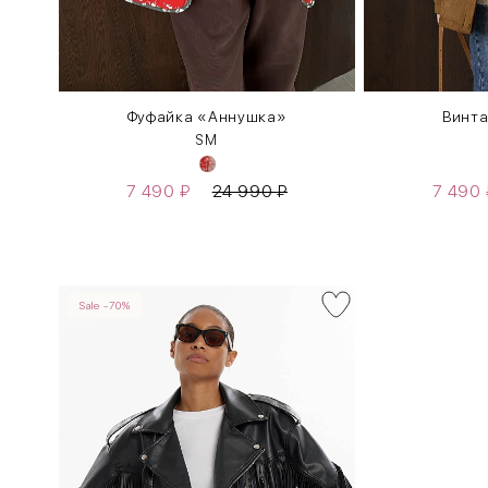
Фуфайка «Аннушка»
Винта
S
M
7 490
₽
24 990
₽
7 490
Sale -70%
INT
RUS
XS
40-42