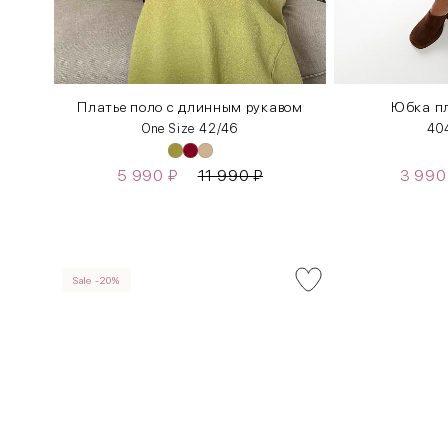
Платье поло с длинным рукавом
Юбка пл
One Size 42/46
40
5 990
₽
11 990
₽
3 99
Sale -20%
INT
RUS
XS
40-42
S
42-44