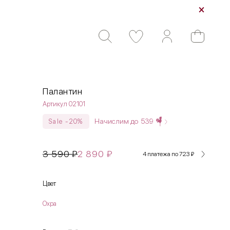
Палантин
Артикул 02101
Начислим до
539
Sale -20%
3 590
₽
2 890
₽
4 платежа по 723
₽
Цвет
Охра