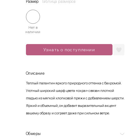
Размер
Таблица размеров
Нет в
наличии
Узнать о поступлении
Описание
Теплый палантин яркого природного оттенка с бахромой.
Уютный широкий шарф цвета «охра» связан плотной
гладью из мягкой хлопковой пряжи с добавлением шерсти.
Яркий и объемный, он добавит выразительный акцент
вашему образу и согреет даже при сильном ветре.
Обмеры