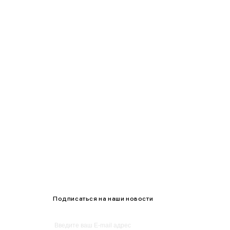
95-100
100-105
105-109
Подписаться на наши новости