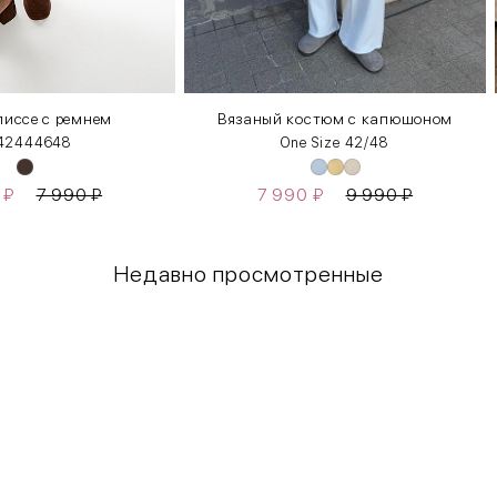
иссе с ремнем
Вязаный костюм с капюшоном
42
44
46
48
One Size 42/48
0
₽
7 990
₽
7 990
₽
9 990
₽
Недавно просмотренные
Грудь
Талия
80-85
60-65
85-90
65-70