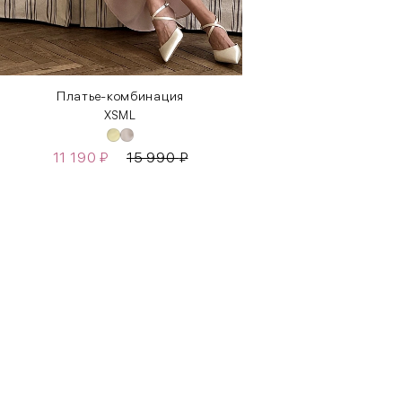
Платье-комбинация
XS
M
L
11 190
₽
15 990
₽
Бедра
85-90
90-95