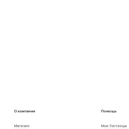
90-95
70-75
95-100
75-80
100-109
80-85
О компании
Помощь
Магазин
Мои Гостинцы