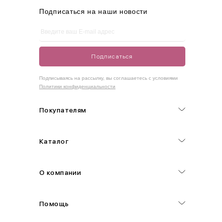
XL
48-50
100-109
80-85
105-109
Подписаться на наши новости
One
42-50
Size
Подписаться
Как правильно себя обмерить
Подписываясь на рассылку, вы соглашаетесь с условиями
Политики конфиденциальности
Обхват груди (С)
Измеряется по самым выступающим точкам.
Покупателям
Обхват талии (А)
Каталог
Естественная линия талии измеряется в самом узком месте.
Обхват бедер (F)
О компании
Измеряется горизонтально полу по наиболее выступающим
точкам ягодиц.
Помощь
Длина рукавов (B)