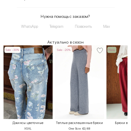
Нужна помощь с заказом?
WhatsApp
Telegram
Позвонить
Max
Актуально в сезон
Sale -30%
Sale -20%
New
Джинсы цветочные
Теплые расклешенные брюки
Брюки в ст
XS
XL
One Size 42/48
S