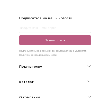
L
46-48
95-100
75-80
100-105
XL
48-50
100-109
80-85
105-109
Подписаться на наши новости
One
42-50
Size
Подписаться
Как правильно себя обмерить
Подписываясь на рассылку, вы соглашаетесь с условиями
Политики конфиденциальности
Обхват груди (С)
Измеряется по самым выступающим точкам.
Покупателям
Обхват талии (А)
Каталог
Естественная линия талии измеряется в самом узком месте.
Обхват бедер (F)
О компании
Измеряется горизонтально полу по наиболее выступающим
точкам ягодиц.