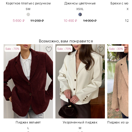
Короткое платье с рисунком
Джинсы цветочные
Брюки с мок
S
M
XS
XL
XS
5 690
₽
11 290
₽
10 490
₽
14 990
₽
12 
Возможно, вам понравится
Sale -70%
Sale -70%
Sale -30%
Пиджак вельвет
Укороченный пиджак
L
M