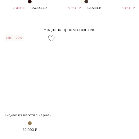
7 490
₽
24 990
₽
5 290
₽
17 590
₽
9 090
₽
Недавно просмотренные
Sale -100%
INT
RUS
Грудь
Талия
Бедра
XS
40-42
80-85
60-65
85-90
Пиджак из шерсти с карманами
S
42-44
85-90
65-70
90-95
12 990
₽
M
44-46
90-95
70-75
95-100