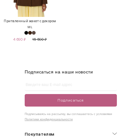
INT
RUS
Грудь
Талия
Бедра
XS
40-42
80-85
60-65
85-90
Приталенный жакет с декором
M
L
S
42-44
85-90
65-70
90-95
4 690
₽
15 590
₽
M
44-46
90-95
70-75
95-100
L
46-48
95-100
75-80
100-105
XL
48-50
100-109
80-85
105-109
Подписаться на наши новости
One
42-50
Size
Подписаться
Как правильно себя обмерить
Подписываясь на рассылку, вы соглашаетесь с условиями
Политики конфиденциальности
Обхват груди (С)
Измеряется по самым выступающим точкам.
Покупателям