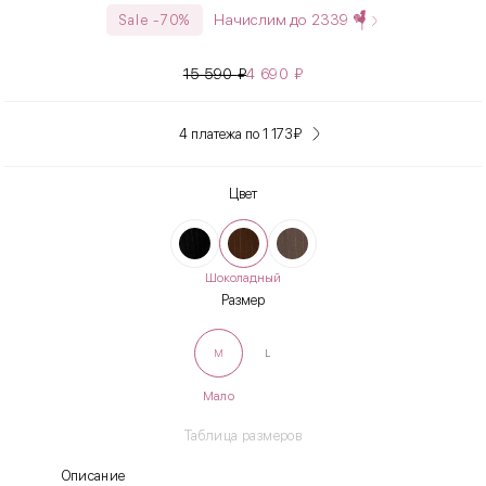
Начислим до
2339
Sale -70%
15 590
₽
4 690
₽
4 платежа по 1 173
₽
Цвет
Шоколадный
Размер
M
L
Мало
Таблица размеров
Описание