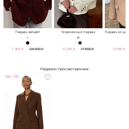
Пиджак вельвет
Укороченный пиджак
L
M
7 490
₽
24 990
₽
5 290
₽
17 590
₽
9 090
₽
Недавно просмотренные
Sale -70%