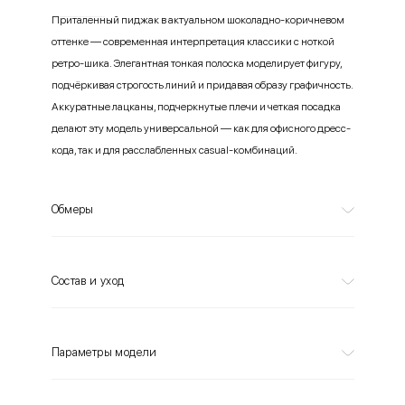
Приталенный пиджак в актуальном шоколадно-коричневом
оттенке — современная интерпретация классики с ноткой
ретро-шика. Элегантная тонкая полоска моделирует фигуру,
подчёркивая строгость линий и придавая образу графичность.
Аккуратные лацканы, подчеркнутые плечи и четкая посадка
делают эту модель универсальной — как для офисного дресс-
кода, так и для расслабленных casual-комбинаций.
Обмеры
Состав и уход
Параметры модели