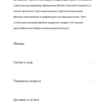
треугольным вырезом оформлена белой строчкой по вороту и
линии застежки. Она гармонирует с дополнительными
белыми манжетами и рифлеными пуговицами в тон. Этот
стильный в каждой детали кардиган создаст тот самый
расслабленный образ некричащей роскоши.
Обмеры
Состав и уход
Параметры модели
Доставка и оплата