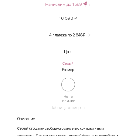
Начислим до
1589
10 590
₽
4 платежа по 2 648
₽
Цвет
Серый
Размер
Нет в
наличии
Таблица размеров
Описание
Серый кардиган свободного силуэта с контрастными
вставками. Практичная модель гладкой фактуры с неглубоким