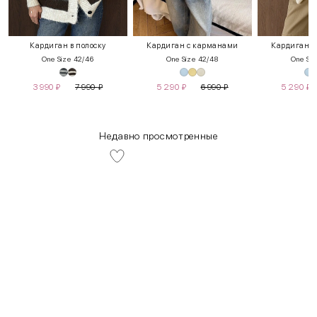
Кардиган в полоску
Кардиган с карманами
Кардиган с
One Size 42/46
One Size 42/48
One Siz
3 990
₽
7 990
₽
5 290
₽
6 990
₽
5 290
₽
Недавно просмотренные
INT
RUS
Грудь
Талия
Бедра
XS
40-42
80-85
60-65
85-90