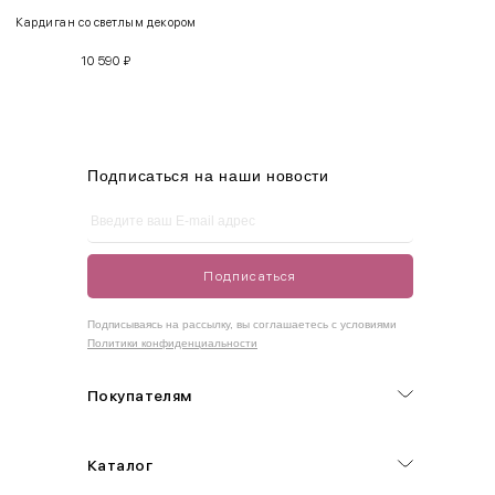
Кардиган со светлым декором
S
42-44
85-90
65-70
90-95
10 590
₽
M
44-46
90-95
70-75
95-100
L
46-48
95-100
75-80
100-105
XL
48-50
100-109
80-85
105-109
Подписаться на наши новости
One
42-50
Size
Подписаться
Как правильно себя обмерить
Подписываясь на рассылку, вы соглашаетесь с условиями
Политики конфиденциальности
Обхват груди (С)
Измеряется по самым выступающим точкам.
Покупателям
Обхват талии (А)
Каталог
Естественная линия талии измеряется в самом узком месте.