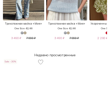
Трикотажная майка «Мия»
Трикотажная майка «Мия»
Укороченный т
One Size 42/46
One Size 42/46
One Siz
3 490
₽
7 990
₽
3 490
₽
7 990
₽
2 290
₽
Недавно просмотренные
Sale -30%
INT
RUS
Грудь
Талия
Бедра