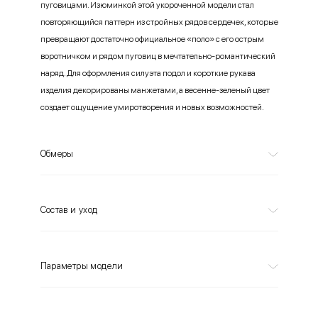
пуговицами. Изюминкой этой укороченной модели стал
повторяющийся паттерн из стройных рядов сердечек, которые
превращают достаточно официальное «поло» с его острым
воротничком и рядом пуговиц в мечтательно-романтический
наряд. Для оформления силуэта подол и короткие рукава
изделия декорированы манжетами, а весенне-зеленый цвет
создает ощущение умиротворения и новых возможностей.
Обмеры
Состав и уход
Параметры модели