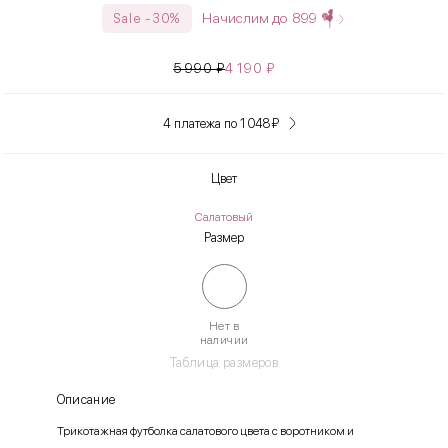
Начислим до
899
Sale -30%
5 990
₽
4 190
₽
4 платежа по 1 048
₽
Цвет
Салатовый
Размер
Нет в
наличии
Таблица размеров
Описание
Трикотажная футболка салатового цвета с воротником и