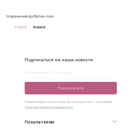
XS
40-42
80-85
60-65
85-90
Укороченная футболка-поло
S
42-44
85-90
65-70
90-95
4 190
₽
5 990
₽
M
44-46
90-95
70-75
95-100
L
46-48
95-100
75-80
100-105
XL
48-50
100-109
80-85
105-109
Подписаться на наши новости
One
42-50
Size
Подписаться
Как правильно себя обмерить
Подписываясь на рассылку, вы соглашаетесь с условиями
Политики конфиденциальности
Обхват груди (С)
Измеряется по самым выступающим точкам.
Покупателям
Обхват талии (А)