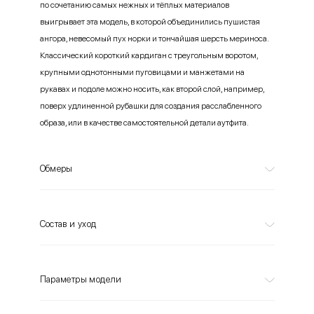
по сочетанию самых нежных и тёплых материалов
выигрывает эта модель, в которой объединились пушистая
ангора, невесомый пух норки и тончайшая шерсть мериноса.
Классический короткий кардиган с треугольным воротом,
крупными однотонными пуговицами и манжетами на
рукавах и подоле можно носить, как второй слой, например,
поверх удлиненной рубашки для создания расслабленного
образа, или в качестве самостоятельной детали аутфита.
Обмеры
Состав и уход
Параметры модели