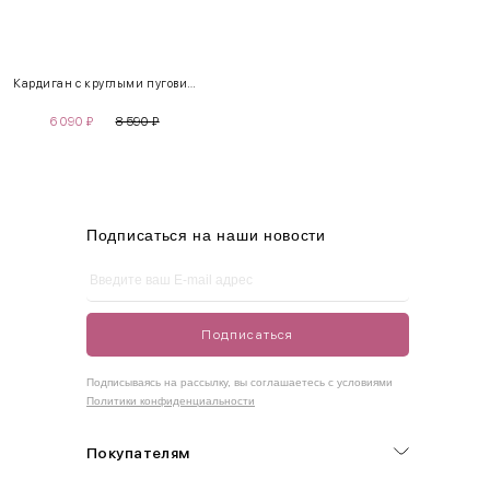
XS
40-42
80-85
60-65
85-90
Кардиган с круглыми пуговицами
S
42-44
85-90
65-70
90-95
6 090
₽
8 590
₽
M
44-46
90-95
70-75
95-100
L
46-48
95-100
75-80
100-105
XL
48-50
100-109
80-85
105-109
Подписаться на наши новости
One
42-50
Size
Подписаться
Как правильно себя обмерить
Подписываясь на рассылку, вы соглашаетесь с условиями
Политики конфиденциальности
Обхват груди (С)
Измеряется по самым выступающим точкам.
Покупателям