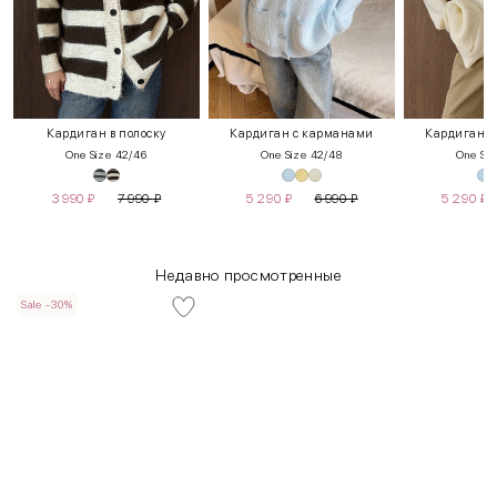
Кардиган в полоску
Кардиган с карманами
Кардиган с
One Size 42/46
One Size 42/48
One Siz
3 990
₽
7 990
₽
5 290
₽
6 990
₽
5 290
₽
Недавно просмотренные
Sale -30%
INT
RUS
Грудь
Талия
Бедра