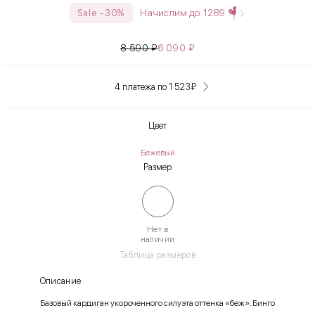
Начислим до
1289
Sale -30%
8 590
₽
6 090
₽
4 платежа по 1 523
₽
Цвет
Бежевый
Размер
Нет в
наличии
Таблица размеров
Описание
Базовый кардиган укороченного силуэта оттенка «беж». Бинго