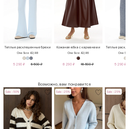
Теплые расклешенные брюки
Кожаная юбка с карманами
Теплые раскл
One Size 42/48
One Size 42/46
One Siz
5 290
₽
6 590
₽
8 290
₽
16 590
₽
5 290
₽
Возможно, вам понравится
Sale -50%
Sale -25%
Sale -25%