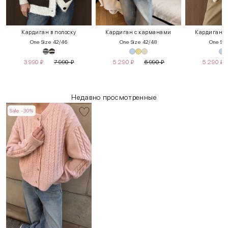
Кардиган в полоску
Кардиган с карманами
Кардиган с
One Size 42/46
One Size 42/48
One Siz
3 990
₽
7 990
₽
5 290
₽
6 990
₽
5 290
₽
Недавно просмотренные
Sale -30%
INT
RUS
Грудь
Талия
Бедра