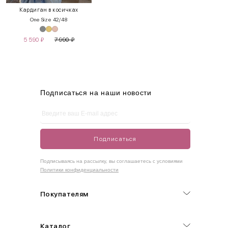
XS
40-42
80-85
60-65
85-90
Кардиган в косичках
One Size 42/48
S
42-44
85-90
65-70
90-95
5 590
₽
7 990
₽
M
44-46
90-95
70-75
95-100
L
46-48
95-100
75-80
100-105
XL
48-50
100-109
80-85
105-109
Подписаться на наши новости
One
42-50
Size
Подписаться
Как правильно себя обмерить
Подписываясь на рассылку, вы соглашаетесь с условиями
Политики конфиденциальности
Обхват груди (С)
Измеряется по самым выступающим точкам.
Покупателям
Обхват талии (А)
Каталог