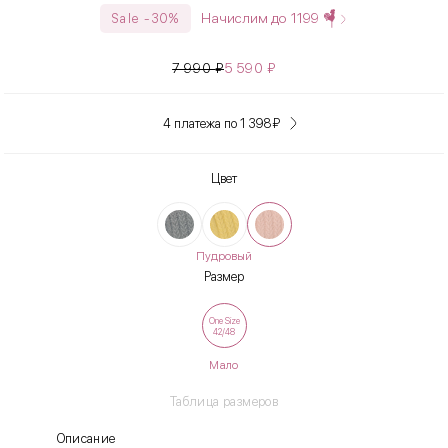
Начислим до
1199
Sale -30%
7 990
₽
5 590
₽
4 платежа по 1 398
₽
Цвет
Пудровый
Размер
One Size
42/48
Мало
Таблица размеров
Описание