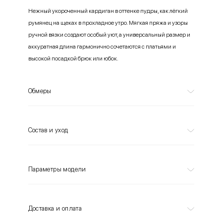
Нежный укороченный кардиган в оттенке пудры, как лёгкий
румянец на щеках в прохладное утро. Мягкая пряжа и узоры
ручной вязки создают особый уют, а универсальный размер и
аккуратная длина гармонично сочетаются с платьями и
высокой посадкой брюк или юбок.
Обмеры
Состав и уход
Параметры модели
Доставка и оплата