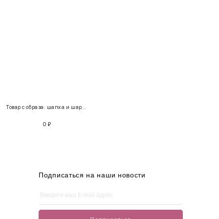
INT
RUS
Грудь
Талия
Бедра
XS
40-42
80-85
60-65
85-90
Товар с образа: шапка и шарф + джемпер 3/4
S
42-44
85-90
65-70
90-95
0
₽
M
44-46
90-95
70-75
95-100
L
46-48
95-100
75-80
100-105
XL
48-50
100-109
80-85
105-109
Подписаться на наши новости
One
42-50
Size