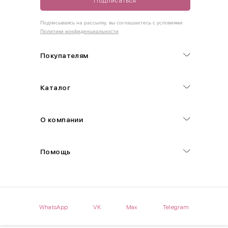
Подписаться
Как правильно себя обмерить
Подписываясь на рассылку, вы соглашаетесь с условиями
Политики конфиденциальности
Обхват груди (С)
Измеряется по самым выступающим точкам.
Покупателям
Обхват талии (А)
Каталог
Естественная линия талии измеряется в самом узком месте.
Обхват бедер (F)
О компании
Измеряется горизонтально полу по наиболее выступающим
точкам ягодиц.
Помощь
Длина рукавов (B)
Измеряется сантиметровой лентой от шва соединения с
проймой до нижнего края рукава.
WhatsApp
VK
Max
Telegram
Длина брючина (D)