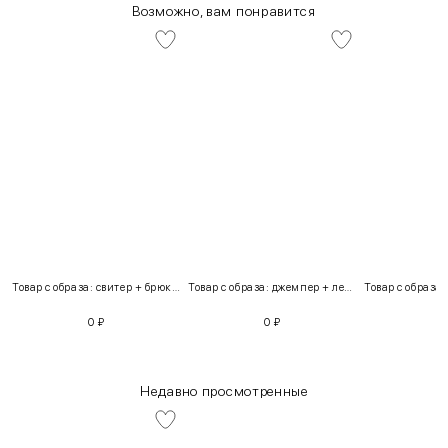
Возможно, вам понравится
Товар с образа: свитер + брюки + костюм
Товар с образа: джемпер + легинсы
0
₽
0
₽
Недавно просмотренные