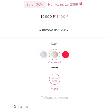
Начислим до
2399
Sale -30%
15 990
₽
11 190
₽
4 платежа по 2 798
₽
Цвет
Молочный
Размер
One Size
42/46
Мало
Таблица размеров
Описание