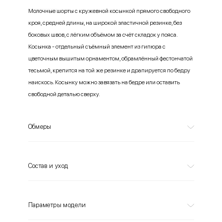
Молочные шорты с кружевной косынкой прямого свободного
кроя, средней длины, на широкой эластичной резинке, без
боковых швов, с лёгким объёмом за счёт складок у пояса.
Косынка - отдельный съёмный элемент из гипюра с
цветочным вышитым орнаментом, обрамлённый фестончатой
тесьмой, крепится на той же резинке и драпируется по бедру
наискось. Косынку можно завязать на бедре или оставить
свободной деталью сверху.
Обмеры
Состав и уход
Параметры модели