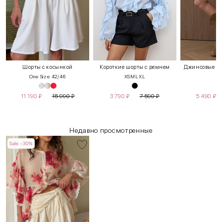
Шорты с косынкой
Короткие шорты с ремнем
Джинсовые шо
One Size 42/46
XS
M
L
XL
S
11 190
₽
15 990
₽
3 790
₽
7 590
₽
5 490
₽
Недавно просмотренные
Sale -30%