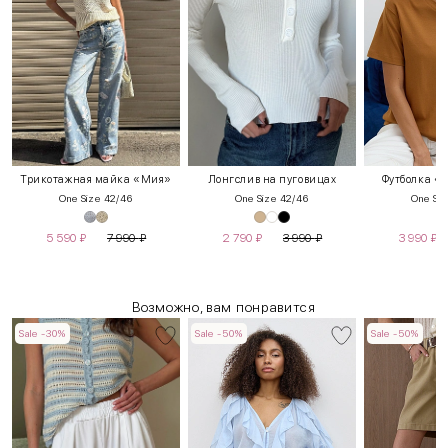
Трикотажная майка «Мия»
Лонгслив на пуговицах
Футболка «
One Size 42/46
One Size 42/46
One Siz
5 590
₽
7 990
₽
2 790
₽
3 990
₽
3 990
₽
Возможно, вам понравится
Sale -30%
Sale -50%
Sale -50%