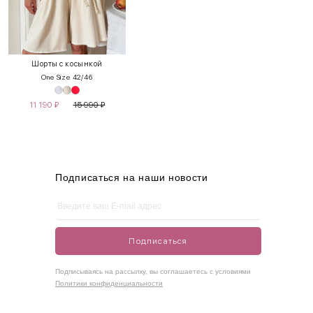
INT
RUS
Грудь
Талия
Бедра
XS
40-42
80-85
60-65
85-90
Шорты с косынкой
One Size 42/46
S
42-44
85-90
65-70
90-95
11 190
₽
15 990
₽
M
44-46
90-95
70-75
95-100
L
46-48
95-100
75-80
100-105
XL
48-50
100-109
80-85
105-109
Подписаться на наши новости
One
42-50
Size
Подписаться
Как правильно себя обмерить
Подписываясь на рассылку, вы соглашаетесь с условиями
Политики конфиденциальности
Обхват груди (С)